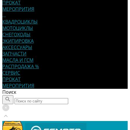
ПРОКАТ
МЕРОПРИТИЯ
...
КВАДРОЦИКЛЫ
МОТОЦИКЛЫ
СНЕГОХОДЫ
ЭКИПИРОВКА
АКСЕССУАРЫ
ЗАПЧАСТИ
МАСЛА И ГСМ
РАСПРОДАЖА %
СЕРВИС
ПРОКАТ
МЕРОПРИТИЯ
Поиск