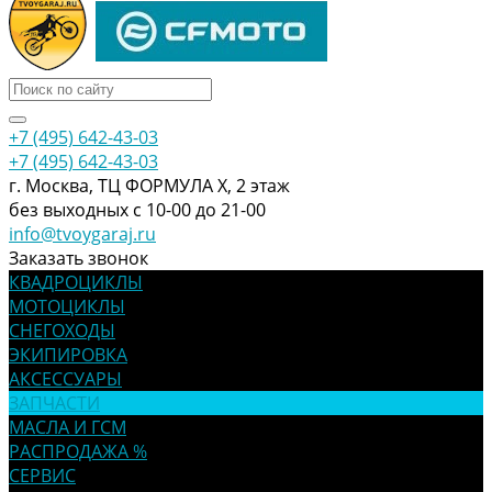
+7 (495) 642-43-03
+7 (495) 642-43-03
г. Москва, ТЦ ФОРМУЛА Х, 2 этаж
без выходных с 10-00 до 21-00
info@tvoygaraj.ru
Заказать звонок
КВАДРОЦИКЛЫ
МОТОЦИКЛЫ
СНЕГОХОДЫ
ЭКИПИРОВКА
АКСЕССУАРЫ
ЗАПЧАСТИ
МАСЛА И ГСМ
РАСПРОДАЖА %
СЕРВИС