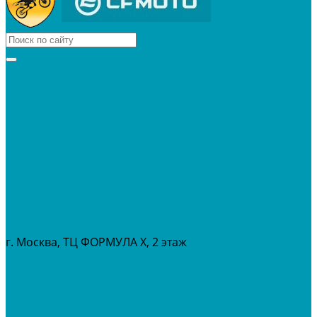
КВАДРОЦИКЛЫ
МОТОЦИКЛЫ
СНЕГОХОДЫ
ЭКИПИРОВКА
АКСЕССУАРЫ
ЗАПЧАСТИ
МАСЛА И ГСМ
РАСПРОДАЖА %
СЕРВИС
ПРОКАТ
МЕРОПРИТИЯ
г. Москва, ТЦ ФОРМУЛА Х, 2 этаж
+7 (495) 642-43-03
info@tvoygaraj.ru
Личный кабинет
Корзина