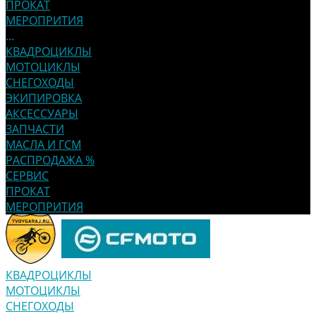
ПРОКАТ
МЕРОПРИТИЯ
...
КВАДРОЦИКЛЫ
МОТОЦИКЛЫ
СНЕГОХОДЫ
ЭКИПИРОВКА
АКСЕССУАРЫ
ЗАПЧАСТИ
МАСЛА И ГСМ
РАСПРОДАЖА %
СЕРВИС
ПРОКАТ
МЕРОПРИТИЯ
КВАДРОЦИКЛЫ
МОТОЦИКЛЫ
СНЕГОХОДЫ