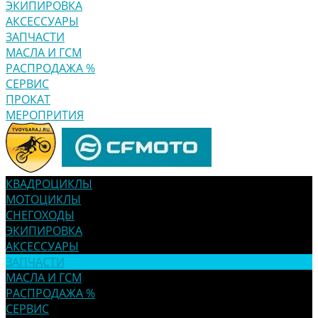
ЭКИПИРОВКА
АКСЕССУАРЫ
ЗАПЧАСТИ
МАСЛА И ГСМ
РАСПРОДАЖА %
СЕРВИС
ПРОКАТ
МЕРОПРИТИЯ
КВАДРОЦИКЛЫ
МОТОЦИКЛЫ
СНЕГОХОДЫ
ЭКИПИРОВКА
АКСЕССУАРЫ
ЗАПЧАСТИ
МАСЛА И ГСМ
РАСПРОДАЖА %
СЕРВИС