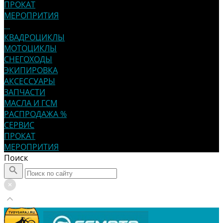
ПРОКАТ
МЕРОПРИТИЯ
...
КВАДРОЦИКЛЫ
МОТОЦИКЛЫ
СНЕГОХОДЫ
ЭКИПИРОВКА
АКСЕССУАРЫ
ЗАПЧАСТИ
МАСЛА И ГСМ
РАСПРОДАЖА %
СЕРВИС
ПРОКАТ
МЕРОПРИТИЯ
Поиск