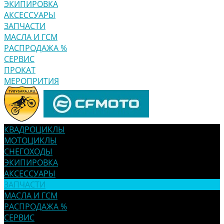
ЭКИПИРОВКА
АКСЕССУАРЫ
ЗАПЧАСТИ
МАСЛА И ГСМ
РАСПРОДАЖА %
СЕРВИС
ПРОКАТ
МЕРОПРИТИЯ
КВАДРОЦИКЛЫ
МОТОЦИКЛЫ
СНЕГОХОДЫ
ЭКИПИРОВКА
АКСЕССУАРЫ
ЗАПЧАСТИ
МАСЛА И ГСМ
РАСПРОДАЖА %
СЕРВИС