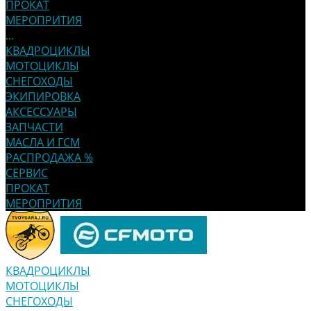
ПРОКАТ
МЕРОПРИТИЯ
...
КВАДРОЦИКЛЫ
МОТОЦИКЛЫ
СНЕГОХОДЫ
ЭКИПИРОВКА
АКСЕССУАРЫ
ЗАПЧАСТИ
МАСЛА И ГСМ
РАСПРОДАЖА %
СЕРВИС
ПРОКАТ
МЕРОПРИТИЯ
КВАДРОЦИКЛЫ
МОТОЦИКЛЫ
СНЕГОХОДЫ