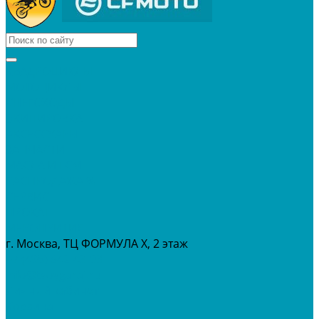
КВАДРОЦИКЛЫ
МОТОЦИКЛЫ
СНЕГОХОДЫ
ЭКИПИРОВКА
АКСЕССУАРЫ
ЗАПЧАСТИ
МАСЛА И ГСМ
РАСПРОДАЖА %
СЕРВИС
ПРОКАТ
МЕРОПРИТИЯ
г. Москва, ТЦ ФОРМУЛА Х, 2 этаж
+7 (495) 642-43-03
info@tvoygaraj.ru
Личный кабинет
Корзина