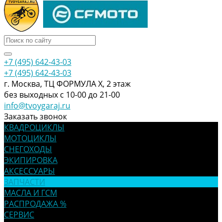
+7 (495) 642-43-03
+7 (495) 642-43-03
г. Москва, ТЦ ФОРМУЛА Х, 2 этаж
без выходных с 10-00 до 21-00
info@tvoygaraj.ru
Заказать звонок
КВАДРОЦИКЛЫ
МОТОЦИКЛЫ
СНЕГОХОДЫ
ЭКИПИРОВКА
АКСЕССУАРЫ
ЗАПЧАСТИ
МАСЛА И ГСМ
РАСПРОДАЖА %
СЕРВИС