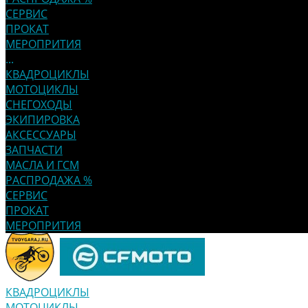
СЕРВИС
ПРОКАТ
МЕРОПРИТИЯ
...
КВАДРОЦИКЛЫ
МОТОЦИКЛЫ
СНЕГОХОДЫ
ЭКИПИРОВКА
АКСЕССУАРЫ
ЗАПЧАСТИ
МАСЛА И ГСМ
РАСПРОДАЖА %
СЕРВИС
ПРОКАТ
МЕРОПРИТИЯ
КВАДРОЦИКЛЫ
МОТОЦИКЛЫ