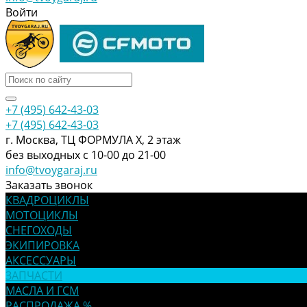
Войти
+7 (495) 642-43-03
+7 (495) 642-43-03
г. Москва, ТЦ ФОРМУЛА Х, 2 этаж
без выходных с 10-00 до 21-00
info@tvoygaraj.ru
Заказать звонок
КВАДРОЦИКЛЫ
МОТОЦИКЛЫ
СНЕГОХОДЫ
ЭКИПИРОВКА
АКСЕССУАРЫ
ЗАПЧАСТИ
МАСЛА И ГСМ
РАСПРОДАЖА %