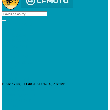
КВАДРОЦИКЛЫ
МОТОЦИКЛЫ
СНЕГОХОДЫ
ЭКИПИРОВКА
АКСЕССУАРЫ
ЗАПЧАСТИ
МАСЛА И ГСМ
РАСПРОДАЖА %
СЕРВИС
ПРОКАТ
МЕРОПРИТИЯ
г. Москва, ТЦ ФОРМУЛА Х, 2 этаж
+7 (495) 642-43-03
info@tvoygaraj.ru
Личный кабинет
Корзина