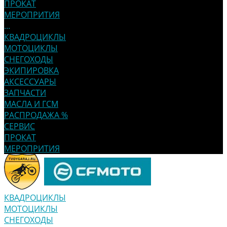
ПРОКАТ
МЕРОПРИТИЯ
...
КВАДРОЦИКЛЫ
МОТОЦИКЛЫ
СНЕГОХОДЫ
ЭКИПИРОВКА
АКСЕССУАРЫ
ЗАПЧАСТИ
МАСЛА И ГСМ
РАСПРОДАЖА %
СЕРВИС
ПРОКАТ
МЕРОПРИТИЯ
КВАДРОЦИКЛЫ
МОТОЦИКЛЫ
СНЕГОХОДЫ