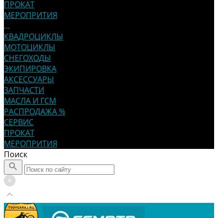
ПРОКАТ
МЕРОПРИТИЯ
...
КВАДРОЦИКЛЫ
МОТОЦИКЛЫ
СНЕГОХОДЫ
ЭКИПИРОВКА
АКСЕССУАРЫ
ЗАПЧАСТИ
МАСЛА И ГСМ
РАСПРОДАЖА %
СЕРВИС
ПРОКАТ
МЕРОПРИТИЯ
Поиск