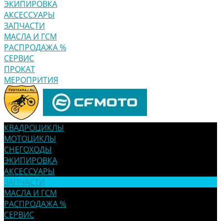
ЭКИПИРОВКА
АКСЕССУАРЫ
ЗАПЧАСТИ
МАСЛА И ГСМ
РАСПРОДАЖА %
СЕРВИС
ПРОКАТ
МЕРОПРИТИЯ
КВАДРОЦИКЛЫ
МОТОЦИКЛЫ
СНЕГОХОДЫ
ЭКИПИРОВКА
АКСЕССУАРЫ
ЗАПЧАСТИ
МАСЛА И ГСМ
РАСПРОДАЖА %
СЕРВИС