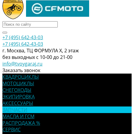
+7 (495) 642-43-03
+7 (495) 642-43-03
г. Москва, ТЦ ФОРМУЛА Х, 2 этаж
без выходных с 10-00 до 21-00
info@tvoygaraj.ru
Заказать звонок
КВАДРОЦИКЛЫ
МОТОЦИКЛЫ
СНЕГОХОДЫ
ЭКИПИРОВКА
АКСЕССУАРЫ
ЗАПЧАСТИ
МАСЛА И ГСМ
РАСПРОДАЖА %
СЕРВИС