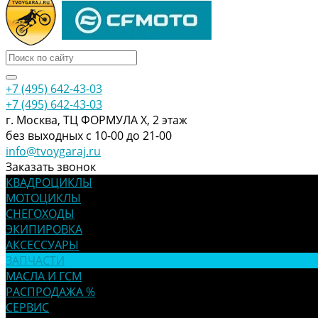
+7 (495) 642-43-03
+7 (495) 642-43-03
г. Москва, ТЦ ФОРМУЛА Х, 2 этаж
без выходных с 10-00 до 21-00
info@tvoygaraj.ru
Заказать звонок
КВАДРОЦИКЛЫ
МОТОЦИКЛЫ
СНЕГОХОДЫ
ЭКИПИРОВКА
АКСЕССУАРЫ
ЗАПЧАСТИ
МАСЛА И ГСМ
РАСПРОДАЖА %
СЕРВИС