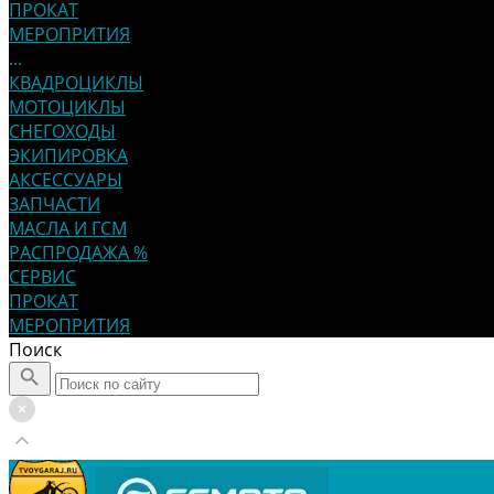
ПРОКАТ
МЕРОПРИТИЯ
...
КВАДРОЦИКЛЫ
МОТОЦИКЛЫ
СНЕГОХОДЫ
ЭКИПИРОВКА
АКСЕССУАРЫ
ЗАПЧАСТИ
МАСЛА И ГСМ
РАСПРОДАЖА %
СЕРВИС
ПРОКАТ
МЕРОПРИТИЯ
Поиск