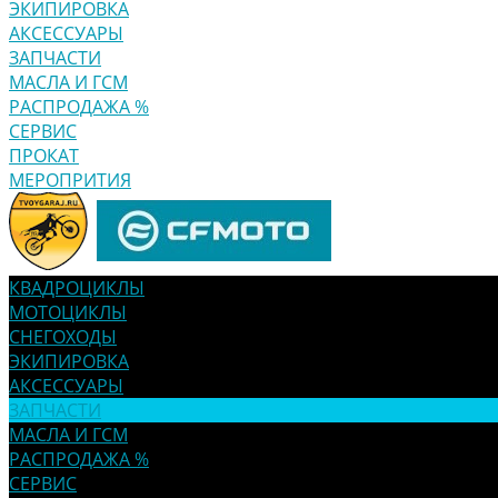
ЭКИПИРОВКА
АКСЕССУАРЫ
ЗАПЧАСТИ
МАСЛА И ГСМ
РАСПРОДАЖА %
СЕРВИС
ПРОКАТ
МЕРОПРИТИЯ
КВАДРОЦИКЛЫ
МОТОЦИКЛЫ
СНЕГОХОДЫ
ЭКИПИРОВКА
АКСЕССУАРЫ
ЗАПЧАСТИ
МАСЛА И ГСМ
РАСПРОДАЖА %
СЕРВИС