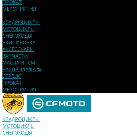
ПРОКАТ
МЕРОПРИТИЯ
...
КВАДРОЦИКЛЫ
МОТОЦИКЛЫ
СНЕГОХОДЫ
ЭКИПИРОВКА
АКСЕССУАРЫ
ЗАПЧАСТИ
МАСЛА И ГСМ
РАСПРОДАЖА %
СЕРВИС
ПРОКАТ
МЕРОПРИТИЯ
КВАДРОЦИКЛЫ
МОТОЦИКЛЫ
СНЕГОХОДЫ