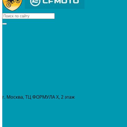
КВАДРОЦИКЛЫ
МОТОЦИКЛЫ
СНЕГОХОДЫ
ЭКИПИРОВКА
АКСЕССУАРЫ
ЗАПЧАСТИ
МАСЛА И ГСМ
РАСПРОДАЖА %
СЕРВИС
ПРОКАТ
МЕРОПРИТИЯ
г. Москва, ТЦ ФОРМУЛА Х, 2 этаж
+7 (495) 642-43-03
info@tvoygaraj.ru
Личный кабинет
Корзина