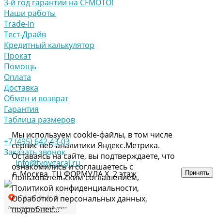
3-й год гарантии на CFMOTO!
Наши работы
Trade-In
Тест-Драйв
Кредитный калькулятор
Прокат
Помощь
Оплата
Доставка
Обмен и возврат
Гарантия
Таблица размеров
Мы используем cookie-файлы, в том числе
+7 (495) 642-43-03
сервис веб-аналитики Яндекс.Метрика.
Заказать звонок
Оставаясь на сайте, вы подтверждаете, что
info@tvoygaraj.ru
ознакомились и соглашаетесь с
г. Москва, ТЦ ФОРМУЛА Х, 2 этаж
Принять
Пользовательским соглашением,
Политикой конфиденциальности,
Обработкой персональных данных,
подробнее..
.