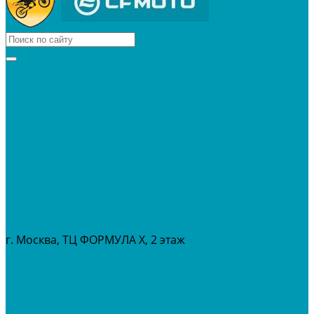
КВАДРОЦИКЛЫ
МОТОЦИКЛЫ
СНЕГОХОДЫ
ЭКИПИРОВКА
АКСЕССУАРЫ
ЗАПЧАСТИ
МАСЛА И ГСМ
РАСПРОДАЖА %
СЕРВИС
ПРОКАТ
МЕРОПРИТИЯ
г. Москва, ТЦ ФОРМУЛА Х, 2 этаж
+7 (495) 642-43-03
info@tvoygaraj.ru
Личный кабинет
Корзина