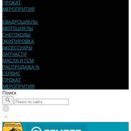
ПРОКАТ
МЕРОПРИТИЯ
...
КВАДРОЦИКЛЫ
МОТОЦИКЛЫ
СНЕГОХОДЫ
ЭКИПИРОВКА
АКСЕССУАРЫ
ЗАПЧАСТИ
МАСЛА И ГСМ
РАСПРОДАЖА %
СЕРВИС
ПРОКАТ
МЕРОПРИТИЯ
Поиск