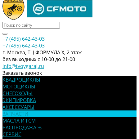
+7 (495) 642-43-03
+7 (495) 642-43-03
г. Москва, ТЦ ФОРМУЛА Х, 2 этаж
без выходных с 10-00 до 21-00
info@tvoygaraj.ru
Заказать звонок
КВАДРОЦИКЛЫ
МОТОЦИКЛЫ
СНЕГОХОДЫ
ЭКИПИРОВКА
АКСЕССУАРЫ
ЗАПЧАСТИ
МАСЛА И ГСМ
РАСПРОДАЖА %
СЕРВИС