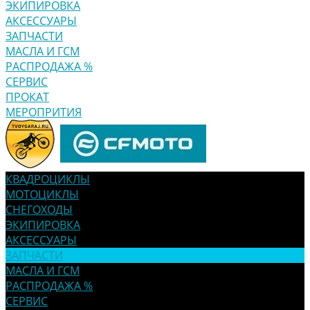
ЭКИПИРОВКА
АКСЕССУАРЫ
ЗАПЧАСТИ
МАСЛА И ГСМ
РАСПРОДАЖА %
СЕРВИС
ПРОКАТ
МЕРОПРИТИЯ
КВАДРОЦИКЛЫ
МОТОЦИКЛЫ
СНЕГОХОДЫ
ЭКИПИРОВКА
АКСЕССУАРЫ
ЗАПЧАСТИ
МАСЛА И ГСМ
РАСПРОДАЖА %
СЕРВИС