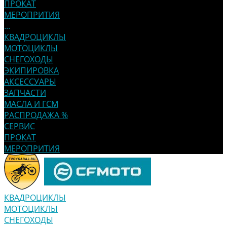
ПРОКАТ
МЕРОПРИТИЯ
...
КВАДРОЦИКЛЫ
МОТОЦИКЛЫ
СНЕГОХОДЫ
ЭКИПИРОВКА
АКСЕССУАРЫ
ЗАПЧАСТИ
МАСЛА И ГСМ
РАСПРОДАЖА %
СЕРВИС
ПРОКАТ
МЕРОПРИТИЯ
КВАДРОЦИКЛЫ
МОТОЦИКЛЫ
СНЕГОХОДЫ