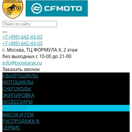
+7 (495) 642-43-03
+7 (495) 642-43-03
г. Москва, ТЦ ФОРМУЛА Х, 2 этаж
без выходных с 10-00 до 21-00
info@tvoygaraj.ru
Заказать звонок
КВАДРОЦИКЛЫ
МОТОЦИКЛЫ
СНЕГОХОДЫ
ЭКИПИРОВКА
АКСЕССУАРЫ
ЗАПЧАСТИ
МАСЛА И ГСМ
РАСПРОДАЖА %
СЕРВИС