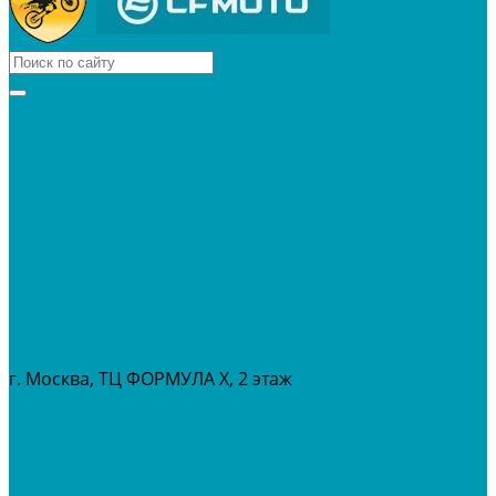
КВАДРОЦИКЛЫ
МОТОЦИКЛЫ
СНЕГОХОДЫ
ЭКИПИРОВКА
АКСЕССУАРЫ
ЗАПЧАСТИ
МАСЛА И ГСМ
РАСПРОДАЖА %
СЕРВИС
ПРОКАТ
МЕРОПРИТИЯ
г. Москва, ТЦ ФОРМУЛА Х, 2 этаж
+7 (495) 642-43-03
info@tvoygaraj.ru
Личный кабинет
Корзина