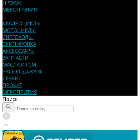
ПРОКАТ
МЕРОПРИТИЯ
...
КВАДРОЦИКЛЫ
МОТОЦИКЛЫ
СНЕГОХОДЫ
ЭКИПИРОВКА
АКСЕССУАРЫ
ЗАПЧАСТИ
МАСЛА И ГСМ
РАСПРОДАЖА %
СЕРВИС
ПРОКАТ
МЕРОПРИТИЯ
Поиск