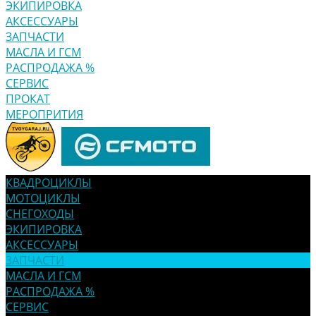
ЭКИПИРОВКА
АКСЕССУАРЫ
ЗАПЧАСТИ
МАСЛА И ГСМ
РАСПРОДАЖА %
СЕРВИС
ПРОКАТ
МЕРОПРИТИЯ
КВАДРОЦИКЛЫ
МОТОЦИКЛЫ
СНЕГОХОДЫ
ЭКИПИРОВКА
АКСЕССУАРЫ
ЗАПЧАСТИ
МАСЛА И ГСМ
РАСПРОДАЖА %
СЕРВИС