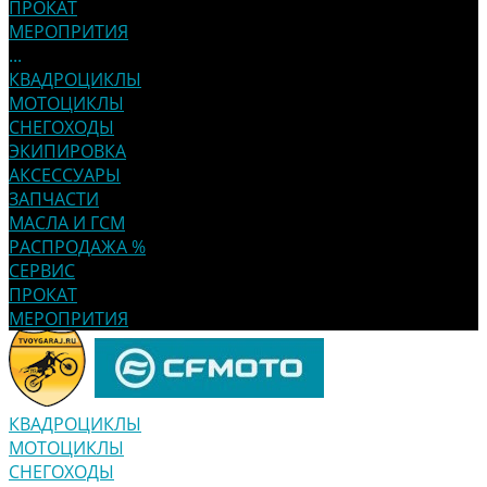
ПРОКАТ
МЕРОПРИТИЯ
...
КВАДРОЦИКЛЫ
МОТОЦИКЛЫ
СНЕГОХОДЫ
ЭКИПИРОВКА
АКСЕССУАРЫ
ЗАПЧАСТИ
МАСЛА И ГСМ
РАСПРОДАЖА %
СЕРВИС
ПРОКАТ
МЕРОПРИТИЯ
КВАДРОЦИКЛЫ
МОТОЦИКЛЫ
СНЕГОХОДЫ