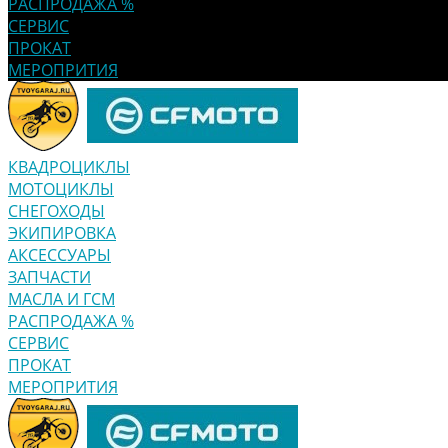
РАСПРОДАЖА %
СЕРВИС
ПРОКАТ
МЕРОПРИТИЯ
КВАДРОЦИКЛЫ
МОТОЦИКЛЫ
СНЕГОХОДЫ
ЭКИПИРОВКА
АКСЕССУАРЫ
ЗАПЧАСТИ
МАСЛА И ГСМ
РАСПРОДАЖА %
СЕРВИС
ПРОКАТ
МЕРОПРИТИЯ