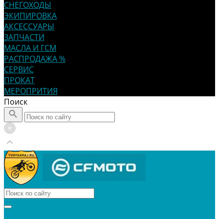
СНЕГОХОДЫ
ЭКИПИРОВКА
АКСЕССУАРЫ
ЗАПЧАСТИ
МАСЛА И ГСМ
РАСПРОДАЖА %
СЕРВИС
ПРОКАТ
МЕРОПРИТИЯ
Поиск
КВАДРОЦИКЛЫ