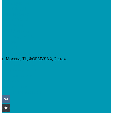
МОТОЦИКЛЫ
СНЕГОХОДЫ
ЭКИПИРОВКА
АКСЕССУАРЫ
ЗАПЧАСТИ
МАСЛА И ГСМ
РАСПРОДАЖА %
СЕРВИС
ПРОКАТ
МЕРОПРИТИЯ
г. Москва, ТЦ ФОРМУЛА Х, 2 этаж
+7 (495) 642-43-03
info@tvoygaraj.ru
Личный кабинет
Корзина
Отложенные
Сравнение товаров