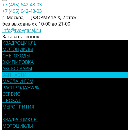
+7 (495) 642-43-03
+7 (495) 642-43-03
г. Москва, ТЦ ФОРМУЛА Х, 2 этаж
без выходных с 10-00 до 21-00
info@tvoygaraj.ru
Заказать звонок
КВАДРОЦИКЛЫ
МОТОЦИКЛЫ
СНЕГОХОДЫ
ЭКИПИРОВКА
АКСЕССУАРЫ
ЗАПЧАСТИ
МАСЛА И ГСМ
РАСПРОДАЖА %
СЕРВИС
ПРОКАТ
МЕРОПРИТИЯ
...
КВАДРОЦИКЛЫ
МОТОЦИКЛЫ