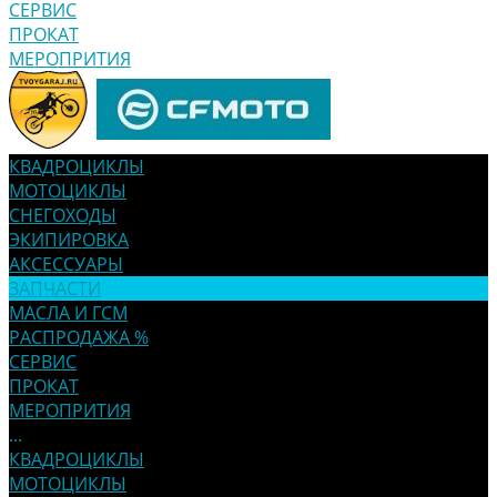
СЕРВИС
ПРОКАТ
МЕРОПРИТИЯ
КВАДРОЦИКЛЫ
МОТОЦИКЛЫ
СНЕГОХОДЫ
ЭКИПИРОВКА
АКСЕССУАРЫ
ЗАПЧАСТИ
МАСЛА И ГСМ
РАСПРОДАЖА %
СЕРВИС
ПРОКАТ
МЕРОПРИТИЯ
...
КВАДРОЦИКЛЫ
МОТОЦИКЛЫ