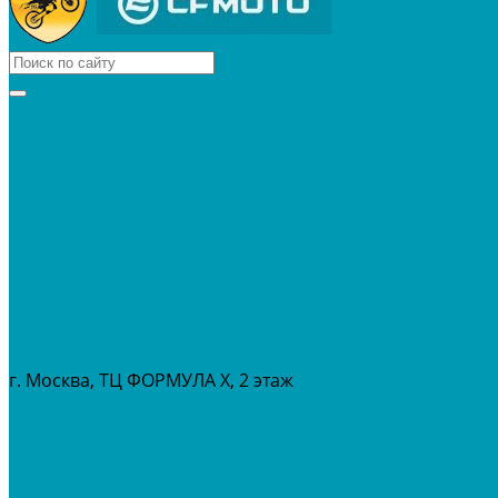
КВАДРОЦИКЛЫ
МОТОЦИКЛЫ
СНЕГОХОДЫ
ЭКИПИРОВКА
АКСЕССУАРЫ
ЗАПЧАСТИ
МАСЛА И ГСМ
РАСПРОДАЖА %
СЕРВИС
ПРОКАТ
МЕРОПРИТИЯ
г. Москва, ТЦ ФОРМУЛА Х, 2 этаж
+7 (495) 642-43-03
info@tvoygaraj.ru
Личный кабинет
Корзина