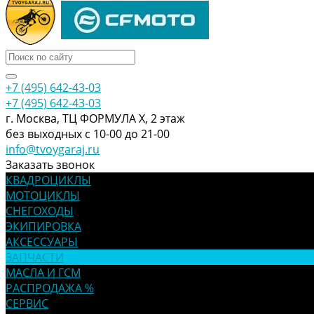
+7 (495) 642-43-03
+7 (495) 642-43-03
г. Москва, ТЦ ФОРМУЛА Х, 2 этаж
без выходных с 10-00 до 21-00
info@tvoygaraj.ru
Заказать звонок
КВАДРОЦИКЛЫ
МОТОЦИКЛЫ
СНЕГОХОДЫ
ЭКИПИРОВКА
АКСЕССУАРЫ
ЗАПЧАСТИ
МАСЛА И ГСМ
РАСПРОДАЖА %
СЕРВИС