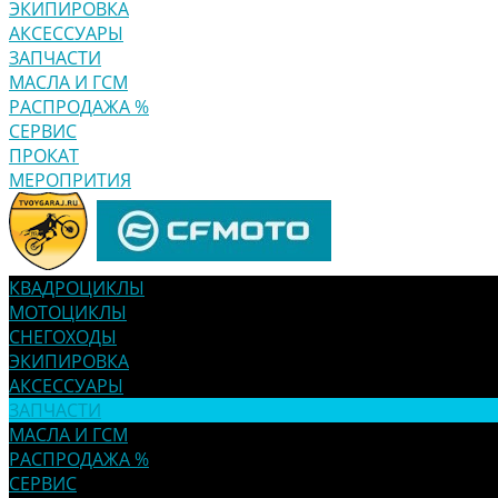
ЭКИПИРОВКА
АКСЕССУАРЫ
ЗАПЧАСТИ
МАСЛА И ГСМ
РАСПРОДАЖА %
СЕРВИС
ПРОКАТ
МЕРОПРИТИЯ
КВАДРОЦИКЛЫ
МОТОЦИКЛЫ
СНЕГОХОДЫ
ЭКИПИРОВКА
АКСЕССУАРЫ
ЗАПЧАСТИ
МАСЛА И ГСМ
РАСПРОДАЖА %
СЕРВИС