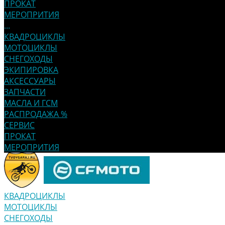
ПРОКАТ
МЕРОПРИТИЯ
...
КВАДРОЦИКЛЫ
МОТОЦИКЛЫ
СНЕГОХОДЫ
ЭКИПИРОВКА
АКСЕССУАРЫ
ЗАПЧАСТИ
МАСЛА И ГСМ
РАСПРОДАЖА %
СЕРВИС
ПРОКАТ
МЕРОПРИТИЯ
КВАДРОЦИКЛЫ
МОТОЦИКЛЫ
СНЕГОХОДЫ