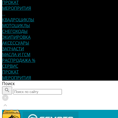
ПРОКАТ
МЕРОПРИТИЯ
...
КВАДРОЦИКЛЫ
МОТОЦИКЛЫ
СНЕГОХОДЫ
ЭКИПИРОВКА
АКСЕССУАРЫ
ЗАПЧАСТИ
МАСЛА И ГСМ
РАСПРОДАЖА %
СЕРВИС
ПРОКАТ
МЕРОПРИТИЯ
Поиск