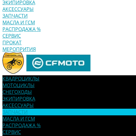
ЭКИПИРОВКА
АКСЕССУАРЫ
ЗАПЧАСТИ
МАСЛА И ГСМ
РАСПРОДАЖА %
СЕРВИС
ПРОКАТ
МЕРОПРИТИЯ
КВАДРОЦИКЛЫ
МОТОЦИКЛЫ
СНЕГОХОДЫ
ЭКИПИРОВКА
АКСЕССУАРЫ
ЗАПЧАСТИ
МАСЛА И ГСМ
РАСПРОДАЖА %
СЕРВИС