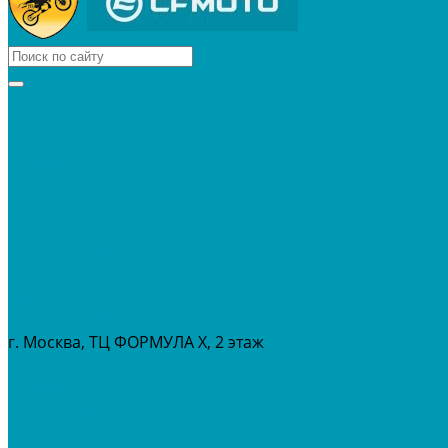
КВАДРОЦИКЛЫ
МОТОЦИКЛЫ
СНЕГОХОДЫ
ЭКИПИРОВКА
АКСЕССУАРЫ
ЗАПЧАСТИ
МАСЛА И ГСМ
РАСПРОДАЖА %
СЕРВИС
ПРОКАТ
МЕРОПРИТИЯ
г. Москва, ТЦ ФОРМУЛА Х, 2 этаж
+7 (495) 642-43-03
info@tvoygaraj.ru
Личный кабинет
Корзина