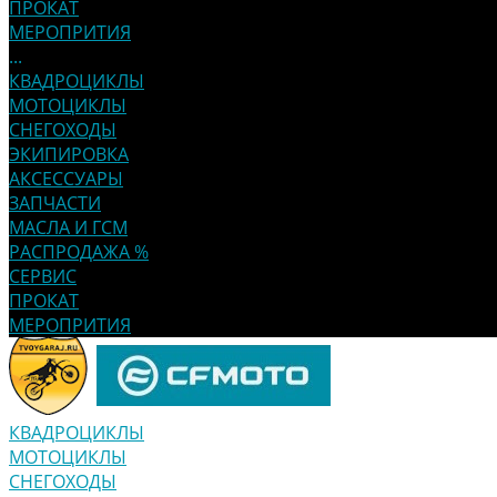
ПРОКАТ
МЕРОПРИТИЯ
...
КВАДРОЦИКЛЫ
МОТОЦИКЛЫ
СНЕГОХОДЫ
ЭКИПИРОВКА
АКСЕССУАРЫ
ЗАПЧАСТИ
МАСЛА И ГСМ
РАСПРОДАЖА %
СЕРВИС
ПРОКАТ
МЕРОПРИТИЯ
КВАДРОЦИКЛЫ
МОТОЦИКЛЫ
СНЕГОХОДЫ