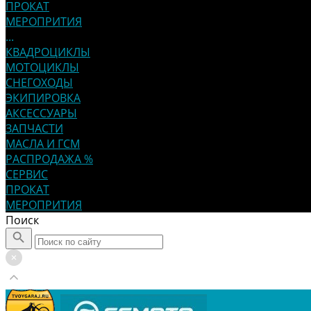
ПРОКАТ
МЕРОПРИТИЯ
...
КВАДРОЦИКЛЫ
МОТОЦИКЛЫ
СНЕГОХОДЫ
ЭКИПИРОВКА
АКСЕССУАРЫ
ЗАПЧАСТИ
МАСЛА И ГСМ
РАСПРОДАЖА %
СЕРВИС
ПРОКАТ
МЕРОПРИТИЯ
Поиск