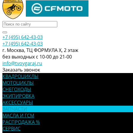
+7 (495) 642-43-03
+7 (495) 642-43-03
г. Москва, ТЦ ФОРМУЛА Х, 2 этаж
без выходных с 10-00 до 21-00
info@tvoygaraj.ru
Заказать звонок
КВАДРОЦИКЛЫ
МОТОЦИКЛЫ
СНЕГОХОДЫ
ЭКИПИРОВКА
АКСЕССУАРЫ
ЗАПЧАСТИ
МАСЛА И ГСМ
РАСПРОДАЖА %
СЕРВИС