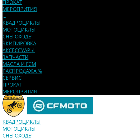
ПРОКАТ
МЕРОПРИТИЯ
...
КВАДРОЦИКЛЫ
МОТОЦИКЛЫ
СНЕГОХОДЫ
ЭКИПИРОВКА
АКСЕССУАРЫ
ЗАПЧАСТИ
МАСЛА И ГСМ
РАСПРОДАЖА %
СЕРВИС
ПРОКАТ
МЕРОПРИТИЯ
КВАДРОЦИКЛЫ
МОТОЦИКЛЫ
СНЕГОХОДЫ