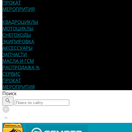
ПРОКАТ
МЕРОПРИТИЯ
...
КВАДРОЦИКЛЫ
МОТОЦИКЛЫ
СНЕГОХОДЫ
ЭКИПИРОВКА
АКСЕССУАРЫ
ЗАПЧАСТИ
МАСЛА И ГСМ
РАСПРОДАЖА %
СЕРВИС
ПРОКАТ
МЕРОПРИТИЯ
Поиск