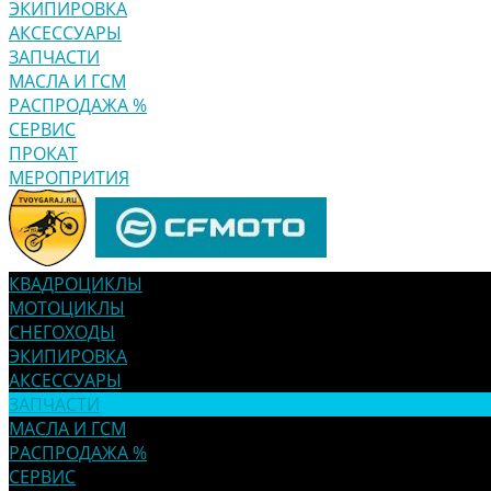
ЭКИПИРОВКА
АКСЕССУАРЫ
ЗАПЧАСТИ
МАСЛА И ГСМ
РАСПРОДАЖА %
СЕРВИС
ПРОКАТ
МЕРОПРИТИЯ
КВАДРОЦИКЛЫ
МОТОЦИКЛЫ
СНЕГОХОДЫ
ЭКИПИРОВКА
АКСЕССУАРЫ
ЗАПЧАСТИ
МАСЛА И ГСМ
РАСПРОДАЖА %
СЕРВИС