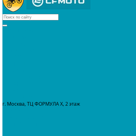
КВАДРОЦИКЛЫ
МОТОЦИКЛЫ
СНЕГОХОДЫ
ЭКИПИРОВКА
АКСЕССУАРЫ
ЗАПЧАСТИ
МАСЛА И ГСМ
РАСПРОДАЖА %
СЕРВИС
ПРОКАТ
МЕРОПРИТИЯ
г. Москва, ТЦ ФОРМУЛА Х, 2 этаж
+7 (495) 642-43-03
info@tvoygaraj.ru
Личный кабинет
Корзина