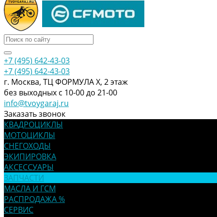
+7 (495) 642-43-03
+7 (495) 642-43-03
г. Москва, ТЦ ФОРМУЛА Х, 2 этаж
без выходных с 10-00 до 21-00
info@tvoygaraj.ru
Заказать звонок
КВАДРОЦИКЛЫ
МОТОЦИКЛЫ
СНЕГОХОДЫ
ЭКИПИРОВКА
АКСЕССУАРЫ
ЗАПЧАСТИ
МАСЛА И ГСМ
РАСПРОДАЖА %
СЕРВИС