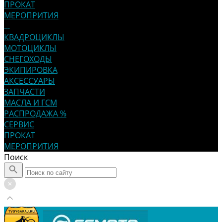
ПРОКАТ
МЕРОПРИТИЯ
...
КВАДРОЦИКЛЫ
МОТОЦИКЛЫ
СНЕГОХОДЫ
ЭКИПИРОВКА
АКСЕССУАРЫ
ЗАПЧАСТИ
МАСЛА И ГСМ
РАСПРОДАЖА %
СЕРВИС
ПРОКАТ
МЕРОПРИТИЯ
Поиск