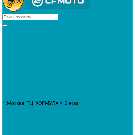
КВАДРОЦИКЛЫ
МОТОЦИКЛЫ
СНЕГОХОДЫ
ЭКИПИРОВКА
АКСЕССУАРЫ
ЗАПЧАСТИ
МАСЛА И ГСМ
РАСПРОДАЖА %
СЕРВИС
ПРОКАТ
МЕРОПРИТИЯ
г. Москва, ТЦ ФОРМУЛА Х, 2 этаж
+7 (495) 642-43-03
info@tvoygaraj.ru
Личный кабинет
Корзина