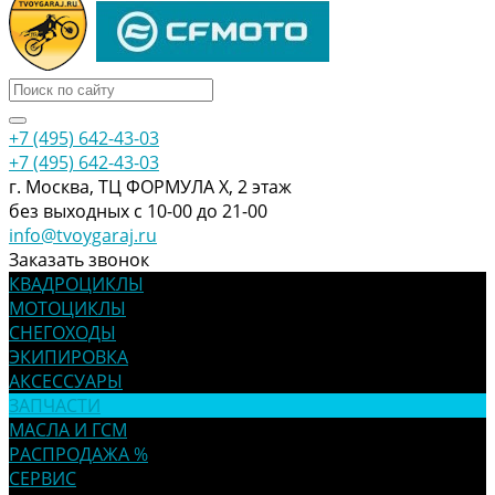
+7 (495) 642-43-03
+7 (495) 642-43-03
г. Москва, ТЦ ФОРМУЛА Х, 2 этаж
без выходных с 10-00 до 21-00
info@tvoygaraj.ru
Заказать звонок
КВАДРОЦИКЛЫ
МОТОЦИКЛЫ
СНЕГОХОДЫ
ЭКИПИРОВКА
АКСЕССУАРЫ
ЗАПЧАСТИ
МАСЛА И ГСМ
РАСПРОДАЖА %
СЕРВИС