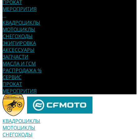
ПРОКАТ
МЕРОПРИТИЯ
...
КВАДРОЦИКЛЫ
МОТОЦИКЛЫ
СНЕГОХОДЫ
ЭКИПИРОВКА
АКСЕССУАРЫ
ЗАПЧАСТИ
МАСЛА И ГСМ
РАСПРОДАЖА %
СЕРВИС
ПРОКАТ
МЕРОПРИТИЯ
КВАДРОЦИКЛЫ
МОТОЦИКЛЫ
СНЕГОХОДЫ