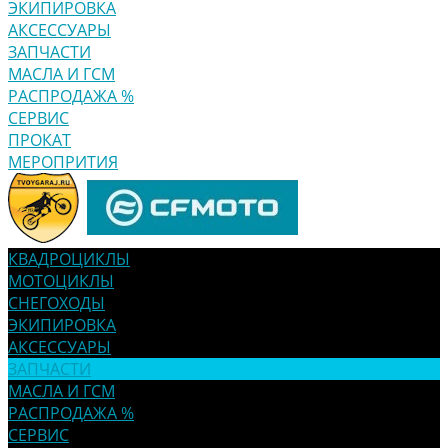
ЭКИПИРОВКА
АКСЕССУАРЫ
ЗАПЧАСТИ
МАСЛА И ГСМ
РАСПРОДАЖА %
СЕРВИС
ПРОКАТ
МЕРОПРИТИЯ
КВАДРОЦИКЛЫ
МОТОЦИКЛЫ
СНЕГОХОДЫ
ЭКИПИРОВКА
АКСЕССУАРЫ
ЗАПЧАСТИ
МАСЛА И ГСМ
РАСПРОДАЖА %
СЕРВИС