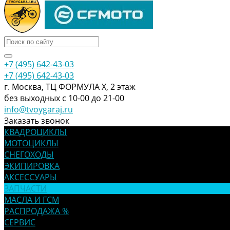
+7 (495) 642-43-03
+7 (495) 642-43-03
г. Москва, ТЦ ФОРМУЛА Х, 2 этаж
без выходных с 10-00 до 21-00
info@tvoygaraj.ru
Заказать звонок
КВАДРОЦИКЛЫ
МОТОЦИКЛЫ
СНЕГОХОДЫ
ЭКИПИРОВКА
АКСЕССУАРЫ
ЗАПЧАСТИ
МАСЛА И ГСМ
РАСПРОДАЖА %
СЕРВИС