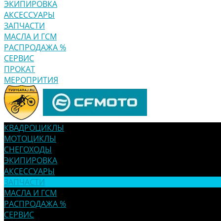
ЭКИПИРОВКА
АКСЕССУАРЫ
ЗАПЧАСТИ
МАСЛА И ГСМ
РАСПРОДАЖА %
СЕРВИС
ПРОКАТ
МЕРОПРИТИЯ
КВАДРОЦИКЛЫ
МОТОЦИКЛЫ
СНЕГОХОДЫ
ЭКИПИРОВКА
АКСЕССУАРЫ
ЗАПЧАСТИ
МАСЛА И ГСМ
РАСПРОДАЖА %
СЕРВИС