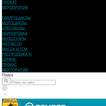
ПРОКАТ
МЕРОПРИТИЯ
...
КВАДРОЦИКЛЫ
МОТОЦИКЛЫ
СНЕГОХОДЫ
ЭКИПИРОВКА
АКСЕССУАРЫ
ЗАПЧАСТИ
МАСЛА И ГСМ
РАСПРОДАЖА %
СЕРВИС
ПРОКАТ
МЕРОПРИТИЯ
Поиск