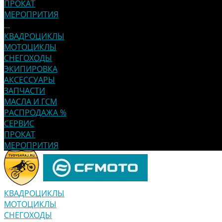
ПРОКАТ
МЕРОПРИТИЯ
...
КВАДРОЦИКЛЫ
МОТОЦИКЛЫ
СНЕГОХОДЫ
ЭКИПИРОВКА
АКСЕССУАРЫ
ЗАПЧАСТИ
МАСЛА И ГСМ
РАСПРОДАЖА %
СЕРВИС
ПРОКАТ
МЕРОПРИТИЯ
КВАДРОЦИКЛЫ
МОТОЦИКЛЫ
СНЕГОХОДЫ