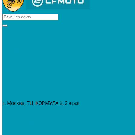
КВАДРОЦИКЛЫ
МОТОЦИКЛЫ
СНЕГОХОДЫ
ЭКИПИРОВКА
АКСЕССУАРЫ
ЗАПЧАСТИ
МАСЛА И ГСМ
РАСПРОДАЖА %
СЕРВИС
ПРОКАТ
МЕРОПРИТИЯ
г. Москва, ТЦ ФОРМУЛА Х, 2 этаж
+7 (495) 642-43-03
info@tvoygaraj.ru
Личный кабинет
Корзина