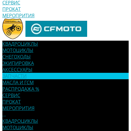
СЕРВИС
ПРОКАТ
МЕРОПРИТИЯ
КВАДРОЦИКЛЫ
МОТОЦИКЛЫ
СНЕГОХОДЫ
ЭКИПИРОВКА
АКСЕССУАРЫ
ЗАПЧАСТИ
МАСЛА И ГСМ
РАСПРОДАЖА %
СЕРВИС
ПРОКАТ
МЕРОПРИТИЯ
...
КВАДРОЦИКЛЫ
МОТОЦИКЛЫ