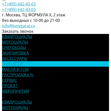
+7 (495) 642-43-03
+7 (495) 642-43-03
г. Москва, ТЦ ФОРМУЛА Х, 2 этаж
без выходных с 10-00 до 21-00
info@tvoygaraj.ru
Заказать звонок
КВАДРОЦИКЛЫ
МОТОЦИКЛЫ
СНЕГОХОДЫ
ЭКИПИРОВКА
АКСЕССУАРЫ
ЗАПЧАСТИ
МАСЛА И ГСМ
РАСПРОДАЖА %
СЕРВИС
ПРОКАТ
МЕРОПРИТИЯ
...
КВАДРОЦИКЛЫ
МОТОЦИКЛЫ