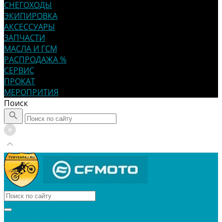
СНЕГОХОДЫ
ЭКИПИРОВКА
АКСЕССУАРЫ
ЗАПЧАСТИ
МАСЛА И ГСМ
РАСПРОДАЖА %
СЕРВИС
ПРОКАТ
МЕРОПРИТИЯ
Поиск
КВАДРОЦИКЛЫ