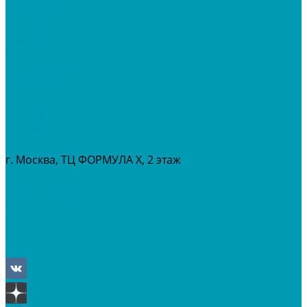
МОТОЦИКЛЫ
СНЕГОХОДЫ
ЭКИПИРОВКА
АКСЕССУАРЫ
ЗАПЧАСТИ
МАСЛА И ГСМ
РАСПРОДАЖА %
СЕРВИС
ПРОКАТ
МЕРОПРИТИЯ
г. Москва, ТЦ ФОРМУЛА Х, 2 этаж
+7 (495) 642-43-03
info@tvoygaraj.ru
Личный кабинет
Корзина
Отложенные
Сравнение товаров