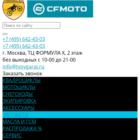
+7 (495) 642-43-03
+7 (495) 642-43-03
г. Москва, ТЦ ФОРМУЛА Х, 2 этаж
без выходных с 10-00 до 21-00
info@tvoygaraj.ru
Заказать звонок
КВАДРОЦИКЛЫ
МОТОЦИКЛЫ
СНЕГОХОДЫ
ЭКИПИРОВКА
АКСЕССУАРЫ
ЗАПЧАСТИ
МАСЛА И ГСМ
РАСПРОДАЖА %
СЕРВИС