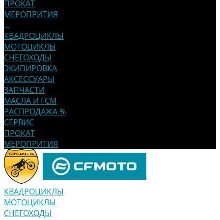
ПРОКАТ
МЕРОПРИТИЯ
...
КВАДРОЦИКЛЫ
МОТОЦИКЛЫ
СНЕГОХОДЫ
ЭКИПИРОВКА
АКСЕССУАРЫ
ЗАПЧАСТИ
МАСЛА И ГСМ
РАСПРОДАЖА %
СЕРВИС
ПРОКАТ
МЕРОПРИТИЯ
КВАДРОЦИКЛЫ
МОТОЦИКЛЫ
СНЕГОХОДЫ