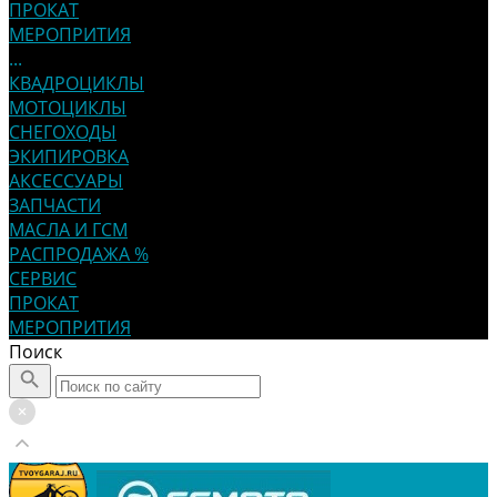
ПРОКАТ
МЕРОПРИТИЯ
...
КВАДРОЦИКЛЫ
МОТОЦИКЛЫ
СНЕГОХОДЫ
ЭКИПИРОВКА
АКСЕССУАРЫ
ЗАПЧАСТИ
МАСЛА И ГСМ
РАСПРОДАЖА %
СЕРВИС
ПРОКАТ
МЕРОПРИТИЯ
Поиск