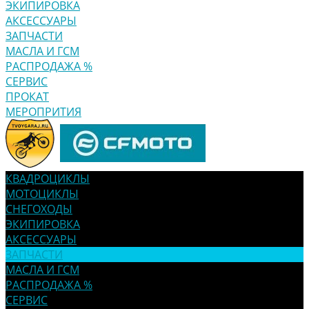
ЭКИПИРОВКА
АКСЕССУАРЫ
ЗАПЧАСТИ
МАСЛА И ГСМ
РАСПРОДАЖА %
СЕРВИС
ПРОКАТ
МЕРОПРИТИЯ
КВАДРОЦИКЛЫ
МОТОЦИКЛЫ
СНЕГОХОДЫ
ЭКИПИРОВКА
АКСЕССУАРЫ
ЗАПЧАСТИ
МАСЛА И ГСМ
РАСПРОДАЖА %
СЕРВИС