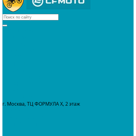
КВАДРОЦИКЛЫ
МОТОЦИКЛЫ
СНЕГОХОДЫ
ЭКИПИРОВКА
АКСЕССУАРЫ
ЗАПЧАСТИ
МАСЛА И ГСМ
РАСПРОДАЖА %
СЕРВИС
ПРОКАТ
МЕРОПРИТИЯ
г. Москва, ТЦ ФОРМУЛА Х, 2 этаж
+7 (495) 642-43-03
info@tvoygaraj.ru
Личный кабинет
Корзина