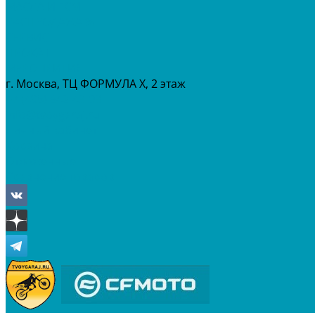
МАСЛА И ГСМ
РАСПРОДАЖА %
СЕРВИС
ПРОКАТ
МЕРОПРИТИЯ
г. Москва, ТЦ ФОРМУЛА Х, 2 этаж
+7 (495) 642-43-03
info@tvoygaraj.ru
Личный кабинет
Корзина
Отложенные
Сравнение товаров