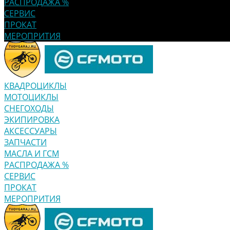
РАСПРОДАЖА %
СЕРВИС
ПРОКАТ
МЕРОПРИТИЯ
КВАДРОЦИКЛЫ
МОТОЦИКЛЫ
СНЕГОХОДЫ
ЭКИПИРОВКА
АКСЕССУАРЫ
ЗАПЧАСТИ
МАСЛА И ГСМ
РАСПРОДАЖА %
СЕРВИС
ПРОКАТ
МЕРОПРИТИЯ