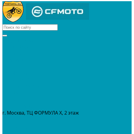
КВАДРОЦИКЛЫ
МОТОЦИКЛЫ
СНЕГОХОДЫ
ЭКИПИРОВКА
АКСЕССУАРЫ
ЗАПЧАСТИ
МАСЛА И ГСМ
РАСПРОДАЖА %
СЕРВИС
ПРОКАТ
МЕРОПРИТИЯ
г. Москва, ТЦ ФОРМУЛА Х, 2 этаж
+7 (495) 642-43-03
info@tvoygaraj.ru
Личный кабинет