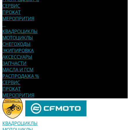
СЕРВИС
ПРОКАТ
МЕРОПРИТИЯ
...
КВАДРОЦИКЛЫ
МОТОЦИКЛЫ
СНЕГОХОДЫ
ЭКИПИРОВКА
АКСЕССУАРЫ
ЗАПЧАСТИ
МАСЛА И ГСМ
РАСПРОДАЖА %
СЕРВИС
ПРОКАТ
МЕРОПРИТИЯ
КВАДРОЦИКЛЫ
МОТОЦИКЛЫ