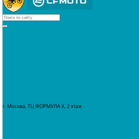
КВАДРОЦИКЛЫ
МОТОЦИКЛЫ
СНЕГОХОДЫ
ЭКИПИРОВКА
АКСЕССУАРЫ
ЗАПЧАСТИ
МАСЛА И ГСМ
РАСПРОДАЖА %
СЕРВИС
ПРОКАТ
МЕРОПРИТИЯ
г. Москва, ТЦ ФОРМУЛА Х, 2 этаж
+7 (495) 642-43-03
info@tvoygaraj.ru
Личный кабинет
Корзина