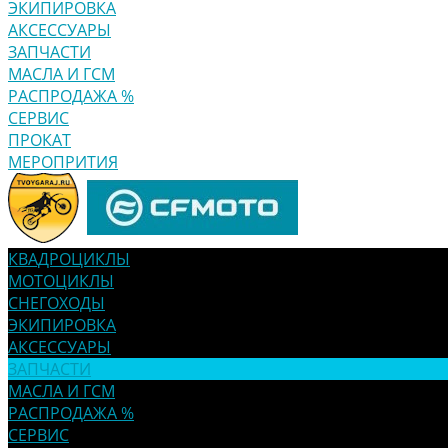
ЭКИПИРОВКА
АКСЕССУАРЫ
ЗАПЧАСТИ
МАСЛА И ГСМ
РАСПРОДАЖА %
СЕРВИС
ПРОКАТ
МЕРОПРИТИЯ
КВАДРОЦИКЛЫ
МОТОЦИКЛЫ
СНЕГОХОДЫ
ЭКИПИРОВКА
АКСЕССУАРЫ
ЗАПЧАСТИ
МАСЛА И ГСМ
РАСПРОДАЖА %
СЕРВИС