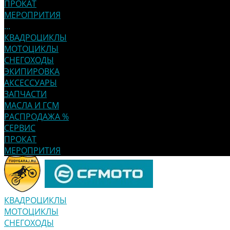
ПРОКАТ
МЕРОПРИТИЯ
...
КВАДРОЦИКЛЫ
МОТОЦИКЛЫ
СНЕГОХОДЫ
ЭКИПИРОВКА
АКСЕССУАРЫ
ЗАПЧАСТИ
МАСЛА И ГСМ
РАСПРОДАЖА %
СЕРВИС
ПРОКАТ
МЕРОПРИТИЯ
КВАДРОЦИКЛЫ
МОТОЦИКЛЫ
СНЕГОХОДЫ