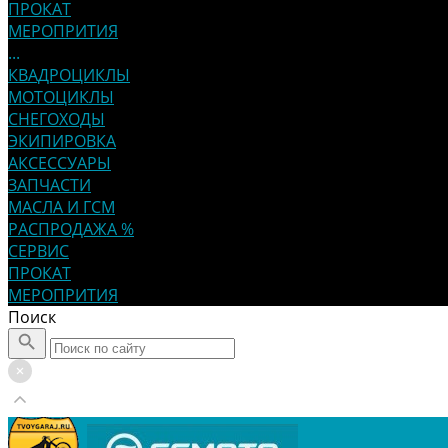
ПРОКАТ
МЕРОПРИТИЯ
...
КВАДРОЦИКЛЫ
МОТОЦИКЛЫ
СНЕГОХОДЫ
ЭКИПИРОВКА
АКСЕССУАРЫ
ЗАПЧАСТИ
МАСЛА И ГСМ
РАСПРОДАЖА %
СЕРВИС
ПРОКАТ
МЕРОПРИТИЯ
Поиск