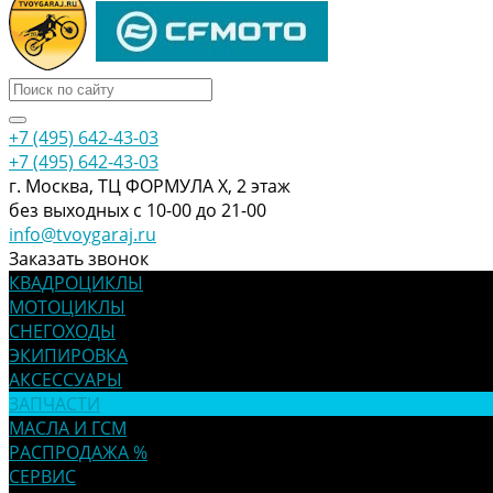
+7 (495) 642-43-03
+7 (495) 642-43-03
г. Москва, ТЦ ФОРМУЛА Х, 2 этаж
без выходных с 10-00 до 21-00
info@tvoygaraj.ru
Заказать звонок
КВАДРОЦИКЛЫ
МОТОЦИКЛЫ
СНЕГОХОДЫ
ЭКИПИРОВКА
АКСЕССУАРЫ
ЗАПЧАСТИ
МАСЛА И ГСМ
РАСПРОДАЖА %
СЕРВИС