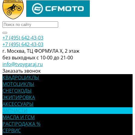
+7 (495) 642-43-03
+7 (495) 642-43-03
г. Москва, ТЦ ФОРМУЛА Х, 2 этаж
без выходных с 10-00 до 21-00
info@tvoygaraj.ru
Заказать звонок
КВАДРОЦИКЛЫ
МОТОЦИКЛЫ
СНЕГОХОДЫ
ЭКИПИРОВКА
АКСЕССУАРЫ
ЗАПЧАСТИ
МАСЛА И ГСМ
РАСПРОДАЖА %
СЕРВИС