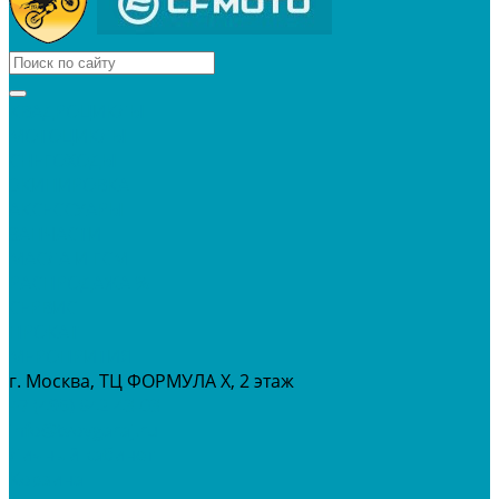
КВАДРОЦИКЛЫ
МОТОЦИКЛЫ
СНЕГОХОДЫ
ЭКИПИРОВКА
АКСЕССУАРЫ
ЗАПЧАСТИ
МАСЛА И ГСМ
РАСПРОДАЖА %
СЕРВИС
ПРОКАТ
МЕРОПРИТИЯ
г. Москва, ТЦ ФОРМУЛА Х, 2 этаж
+7 (495) 642-43-03
info@tvoygaraj.ru
Личный кабинет
Корзина