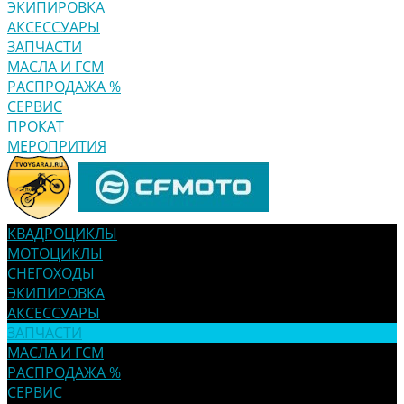
ЭКИПИРОВКА
АКСЕССУАРЫ
ЗАПЧАСТИ
МАСЛА И ГСМ
РАСПРОДАЖА %
СЕРВИС
ПРОКАТ
МЕРОПРИТИЯ
КВАДРОЦИКЛЫ
МОТОЦИКЛЫ
СНЕГОХОДЫ
ЭКИПИРОВКА
АКСЕССУАРЫ
ЗАПЧАСТИ
МАСЛА И ГСМ
РАСПРОДАЖА %
СЕРВИС