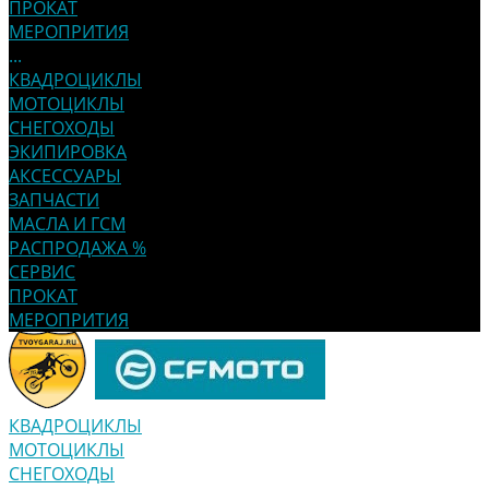
ПРОКАТ
МЕРОПРИТИЯ
...
КВАДРОЦИКЛЫ
МОТОЦИКЛЫ
СНЕГОХОДЫ
ЭКИПИРОВКА
АКСЕССУАРЫ
ЗАПЧАСТИ
МАСЛА И ГСМ
РАСПРОДАЖА %
СЕРВИС
ПРОКАТ
МЕРОПРИТИЯ
КВАДРОЦИКЛЫ
МОТОЦИКЛЫ
СНЕГОХОДЫ