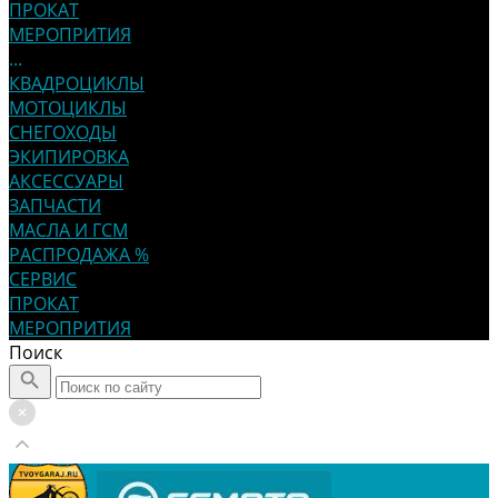
ПРОКАТ
МЕРОПРИТИЯ
...
КВАДРОЦИКЛЫ
МОТОЦИКЛЫ
СНЕГОХОДЫ
ЭКИПИРОВКА
АКСЕССУАРЫ
ЗАПЧАСТИ
МАСЛА И ГСМ
РАСПРОДАЖА %
СЕРВИС
ПРОКАТ
МЕРОПРИТИЯ
Поиск