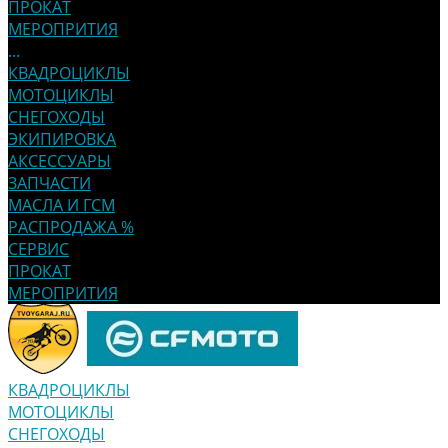
ПРОКАТ
МЕРОПРИТИЯ
...
КВАДРОЦИКЛЫ
МОТОЦИКЛЫ
СНЕГОХОДЫ
ЭКИПИРОВКА
АКСЕССУАРЫ
ЗАПЧАСТИ
МАСЛА И ГСМ
РАСПРОДАЖА %
СЕРВИС
ПРОКАТ
МЕРОПРИТИЯ
КВАДРОЦИКЛЫ
МОТОЦИКЛЫ
СНЕГОХОДЫ