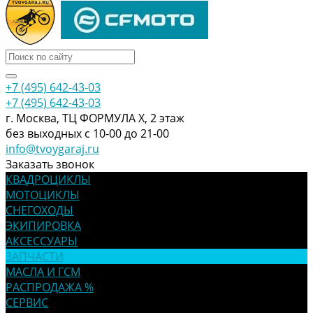
+7 (495) 642-43-03
+7 (495) 642-43-03
г. Москва, ТЦ ФОРМУЛА Х, 2 этаж
без выходных с 10-00 до 21-00
info@tvoygaraj.ru
Заказать звонок
КВАДРОЦИКЛЫ
МОТОЦИКЛЫ
СНЕГОХОДЫ
ЭКИПИРОВКА
АКСЕССУАРЫ
ЗАПЧАСТИ
МАСЛА И ГСМ
РАСПРОДАЖА %
СЕРВИС