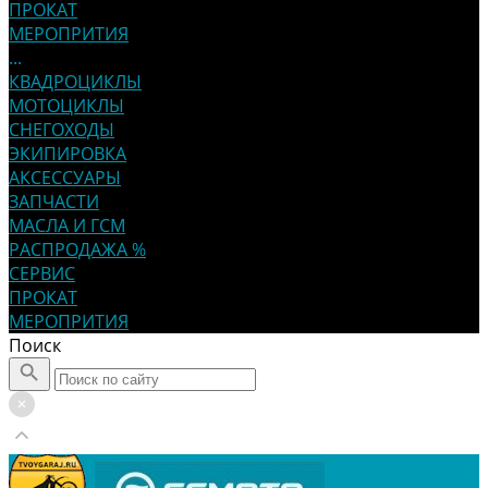
ПРОКАТ
МЕРОПРИТИЯ
...
КВАДРОЦИКЛЫ
МОТОЦИКЛЫ
СНЕГОХОДЫ
ЭКИПИРОВКА
АКСЕССУАРЫ
ЗАПЧАСТИ
МАСЛА И ГСМ
РАСПРОДАЖА %
СЕРВИС
ПРОКАТ
МЕРОПРИТИЯ
Поиск