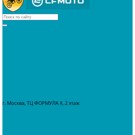
КВАДРОЦИКЛЫ
МОТОЦИКЛЫ
СНЕГОХОДЫ
ЭКИПИРОВКА
АКСЕССУАРЫ
ЗАПЧАСТИ
МАСЛА И ГСМ
РАСПРОДАЖА %
СЕРВИС
ПРОКАТ
МЕРОПРИТИЯ
г. Москва, ТЦ ФОРМУЛА Х, 2 этаж
+7 (495) 642-43-03
info@tvoygaraj.ru
Личный кабинет
Корзина