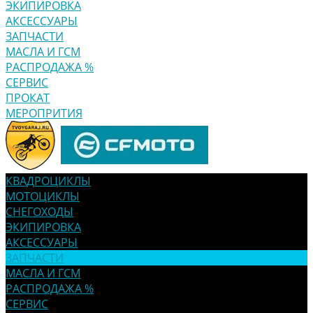
ЭКИПИРОВКА
АКСЕССУАРЫ
ЗАПЧАСТИ
МАСЛА И ГСМ
РАСПРОДАЖА %
СЕРВИС
ПРОКАТ
МЕРОПРИТИЯ
КВАДРОЦИКЛЫ
МОТОЦИКЛЫ
СНЕГОХОДЫ
ЭКИПИРОВКА
АКСЕССУАРЫ
ЗАПЧАСТИ
МАСЛА И ГСМ
РАСПРОДАЖА %
СЕРВИС