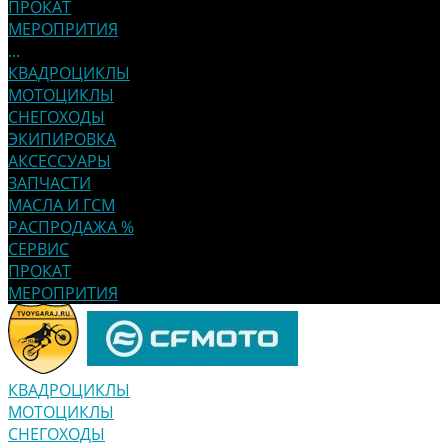
ПРОКАТ
МЕРОПРИТИЯ
...
КВАДРОЦИКЛЫ
МОТОЦИКЛЫ
СНЕГОХОДЫ
ЭКИПИРОВКА
АКСЕССУАРЫ
ЗАПЧАСТИ
МАСЛА И ГСМ
РАСПРОДАЖА %
СЕРВИС
ПРОКАТ
МЕРОПРИТИЯ
КВАДРОЦИКЛЫ
МОТОЦИКЛЫ
СНЕГОХОДЫ