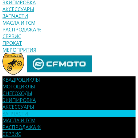
ЭКИПИРОВКА
АКСЕССУАРЫ
ЗАПЧАСТИ
МАСЛА И ГСМ
РАСПРОДАЖА %
СЕРВИС
ПРОКАТ
МЕРОПРИТИЯ
КВАДРОЦИКЛЫ
МОТОЦИКЛЫ
СНЕГОХОДЫ
ЭКИПИРОВКА
АКСЕССУАРЫ
ЗАПЧАСТИ
МАСЛА И ГСМ
РАСПРОДАЖА %
СЕРВИС