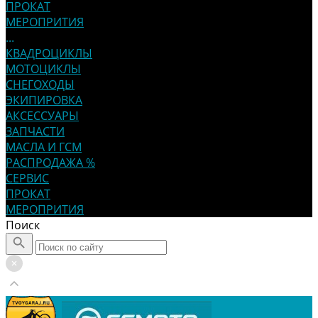
ПРОКАТ
МЕРОПРИТИЯ
...
КВАДРОЦИКЛЫ
МОТОЦИКЛЫ
СНЕГОХОДЫ
ЭКИПИРОВКА
АКСЕССУАРЫ
ЗАПЧАСТИ
МАСЛА И ГСМ
РАСПРОДАЖА %
СЕРВИС
ПРОКАТ
МЕРОПРИТИЯ
Поиск