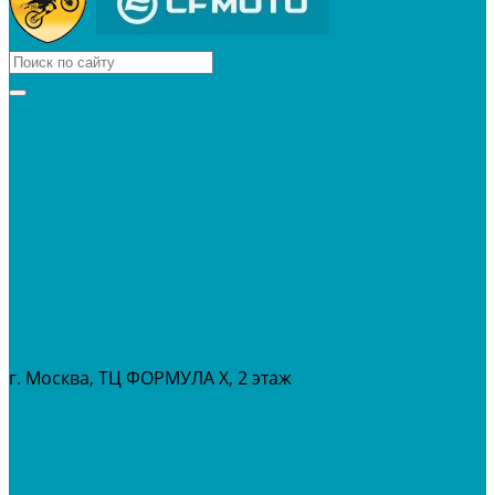
КВАДРОЦИКЛЫ
МОТОЦИКЛЫ
СНЕГОХОДЫ
ЭКИПИРОВКА
АКСЕССУАРЫ
ЗАПЧАСТИ
МАСЛА И ГСМ
РАСПРОДАЖА %
СЕРВИС
ПРОКАТ
МЕРОПРИТИЯ
г. Москва, ТЦ ФОРМУЛА Х, 2 этаж
+7 (495) 642-43-03
info@tvoygaraj.ru
Личный кабинет
Корзина