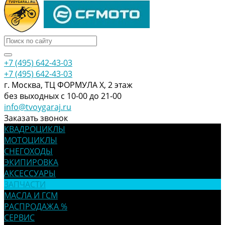
+7 (495) 642-43-03
+7 (495) 642-43-03
г. Москва, ТЦ ФОРМУЛА Х, 2 этаж
без выходных с 10-00 до 21-00
info@tvoygaraj.ru
Заказать звонок
КВАДРОЦИКЛЫ
МОТОЦИКЛЫ
СНЕГОХОДЫ
ЭКИПИРОВКА
АКСЕССУАРЫ
ЗАПЧАСТИ
МАСЛА И ГСМ
РАСПРОДАЖА %
СЕРВИС