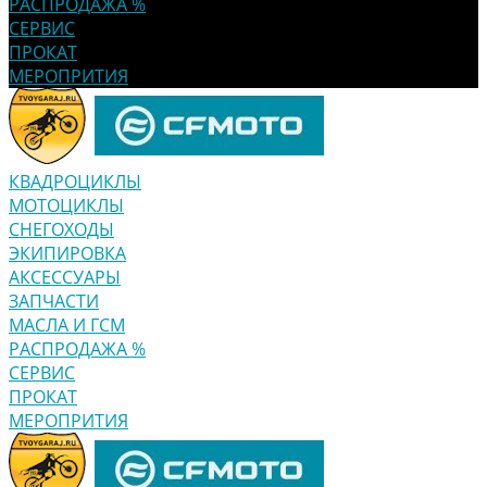
РАСПРОДАЖА %
СЕРВИС
ПРОКАТ
МЕРОПРИТИЯ
КВАДРОЦИКЛЫ
МОТОЦИКЛЫ
СНЕГОХОДЫ
ЭКИПИРОВКА
АКСЕССУАРЫ
ЗАПЧАСТИ
МАСЛА И ГСМ
РАСПРОДАЖА %
СЕРВИС
ПРОКАТ
МЕРОПРИТИЯ