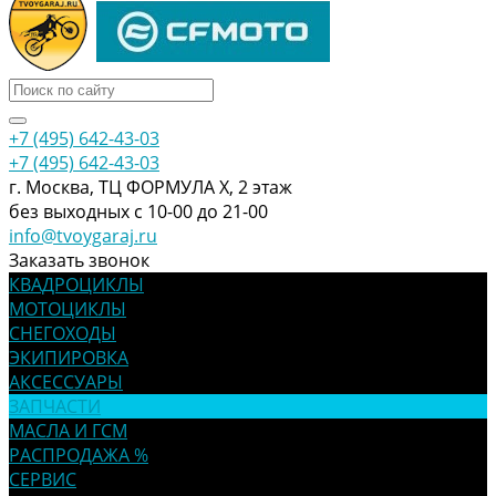
+7 (495) 642-43-03
+7 (495) 642-43-03
г. Москва, ТЦ ФОРМУЛА Х, 2 этаж
без выходных с 10-00 до 21-00
info@tvoygaraj.ru
Заказать звонок
КВАДРОЦИКЛЫ
МОТОЦИКЛЫ
СНЕГОХОДЫ
ЭКИПИРОВКА
АКСЕССУАРЫ
ЗАПЧАСТИ
МАСЛА И ГСМ
РАСПРОДАЖА %
СЕРВИС