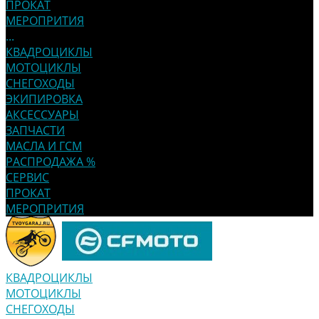
ПРОКАТ
МЕРОПРИТИЯ
...
КВАДРОЦИКЛЫ
МОТОЦИКЛЫ
СНЕГОХОДЫ
ЭКИПИРОВКА
АКСЕССУАРЫ
ЗАПЧАСТИ
МАСЛА И ГСМ
РАСПРОДАЖА %
СЕРВИС
ПРОКАТ
МЕРОПРИТИЯ
КВАДРОЦИКЛЫ
МОТОЦИКЛЫ
СНЕГОХОДЫ