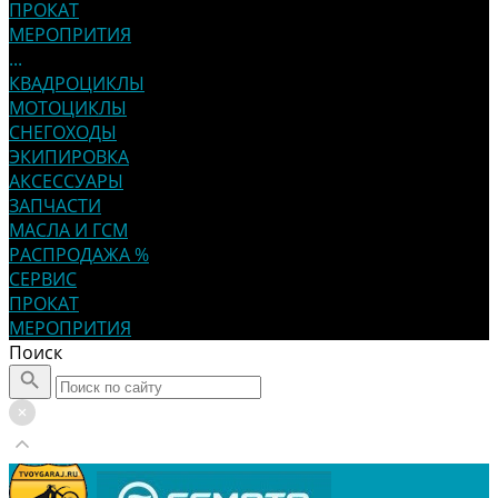
ПРОКАТ
МЕРОПРИТИЯ
...
КВАДРОЦИКЛЫ
МОТОЦИКЛЫ
СНЕГОХОДЫ
ЭКИПИРОВКА
АКСЕССУАРЫ
ЗАПЧАСТИ
МАСЛА И ГСМ
РАСПРОДАЖА %
СЕРВИС
ПРОКАТ
МЕРОПРИТИЯ
Поиск