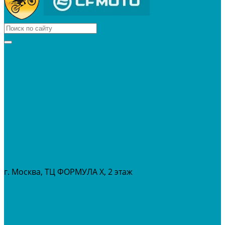
КВАДРОЦИКЛЫ
МОТОЦИКЛЫ
СНЕГОХОДЫ
ЭКИПИРОВКА
АКСЕССУАРЫ
ЗАПЧАСТИ
МАСЛА И ГСМ
РАСПРОДАЖА %
СЕРВИС
ПРОКАТ
МЕРОПРИТИЯ
г. Москва, ТЦ ФОРМУЛА Х, 2 этаж
+7 (495) 642-43-03
info@tvoygaraj.ru
Личный кабинет
Корзина