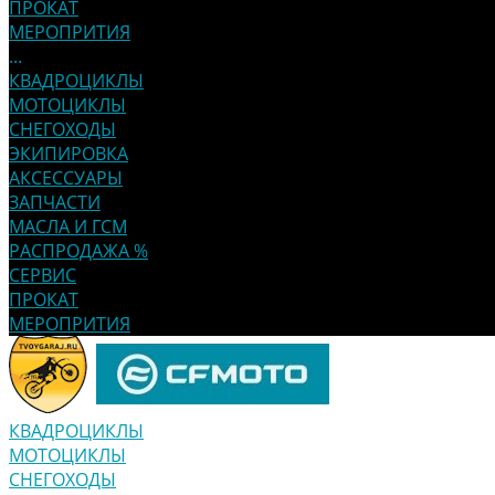
ПРОКАТ
МЕРОПРИТИЯ
...
КВАДРОЦИКЛЫ
МОТОЦИКЛЫ
СНЕГОХОДЫ
ЭКИПИРОВКА
АКСЕССУАРЫ
ЗАПЧАСТИ
МАСЛА И ГСМ
РАСПРОДАЖА %
СЕРВИС
ПРОКАТ
МЕРОПРИТИЯ
КВАДРОЦИКЛЫ
МОТОЦИКЛЫ
СНЕГОХОДЫ