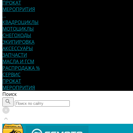
ПРОКАТ
МЕРОПРИТИЯ
...
КВАДРОЦИКЛЫ
МОТОЦИКЛЫ
СНЕГОХОДЫ
ЭКИПИРОВКА
АКСЕССУАРЫ
ЗАПЧАСТИ
МАСЛА И ГСМ
РАСПРОДАЖА %
СЕРВИС
ПРОКАТ
МЕРОПРИТИЯ
Поиск