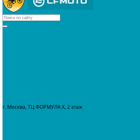
КВАДРОЦИКЛЫ
МОТОЦИКЛЫ
СНЕГОХОДЫ
ЭКИПИРОВКА
АКСЕССУАРЫ
ЗАПЧАСТИ
МАСЛА И ГСМ
РАСПРОДАЖА %
СЕРВИС
ПРОКАТ
МЕРОПРИТИЯ
г. Москва, ТЦ ФОРМУЛА Х, 2 этаж
+7 (495) 642-43-03
info@tvoygaraj.ru
Личный кабинет
Корзина