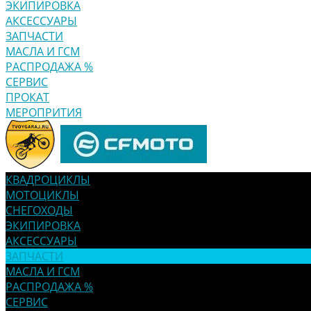
ЭКИПИРОВКА
АКСЕССУАРЫ
ЗАПЧАСТИ
МАСЛА И ГСМ
РАСПРОДАЖА %
СЕРВИС
ПРОКАТ
МЕРОПРИТИЯ
КВАДРОЦИКЛЫ
МОТОЦИКЛЫ
СНЕГОХОДЫ
ЭКИПИРОВКА
АКСЕССУАРЫ
ЗАПЧАСТИ
МАСЛА И ГСМ
РАСПРОДАЖА %
СЕРВИС