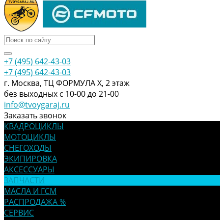
+7 (495) 642-43-03
+7 (495) 642-43-03
г. Москва, ТЦ ФОРМУЛА Х, 2 этаж
без выходных с 10-00 до 21-00
info@tvoygaraj.ru
Заказать звонок
КВАДРОЦИКЛЫ
МОТОЦИКЛЫ
СНЕГОХОДЫ
ЭКИПИРОВКА
АКСЕССУАРЫ
ЗАПЧАСТИ
МАСЛА И ГСМ
РАСПРОДАЖА %
СЕРВИС