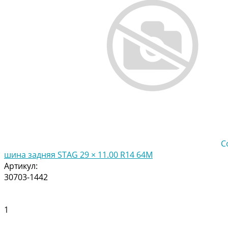
С
шина задняя STAG 29 × 11.00 R14 64M
Артикул:
30703-1442
1