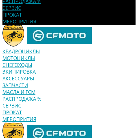
РАСПРОДАЖА %
СЕРВИС
ПРОКАТ
МЕРОПРИТИЯ
КВАДРОЦИКЛЫ
МОТОЦИКЛЫ
СНЕГОХОДЫ
ЭКИПИРОВКА
АКСЕССУАРЫ
ЗАПЧАСТИ
МАСЛА И ГСМ
РАСПРОДАЖА %
СЕРВИС
ПРОКАТ
МЕРОПРИТИЯ