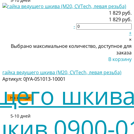
5-10 дней
1 829 руб.
1 829 руб.
-
+
×
Выбрано максимальное количество, доступное для
заказа
В корзину
Добавлено
гайка ведущего шкива (М20, CVTech, левая резьба)
Артикул:
0JYA-051013-10001
На складе
5-10 дней