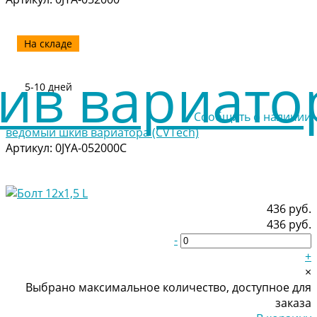
На складе
5-10 дней
Сообщить о наличии
ведомый шкив вариатора (CVTech)
Артикул:
0JYA-052000C
436 руб.
436 руб.
-
+
×
Выбрано максимальное количество, доступное для
заказа