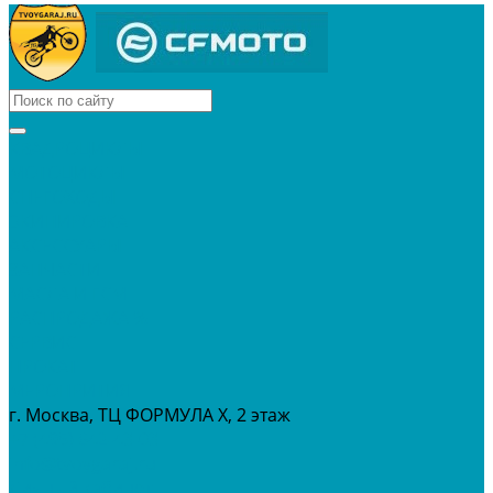
КВАДРОЦИКЛЫ
МОТОЦИКЛЫ
СНЕГОХОДЫ
ЭКИПИРОВКА
АКСЕССУАРЫ
ЗАПЧАСТИ
МАСЛА И ГСМ
РАСПРОДАЖА %
СЕРВИС
ПРОКАТ
МЕРОПРИТИЯ
г. Москва, ТЦ ФОРМУЛА Х, 2 этаж
+7 (495) 642-43-03
info@tvoygaraj.ru
Личный кабинет