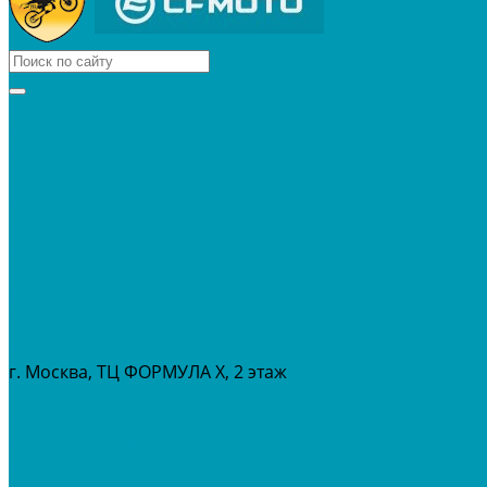
КВАДРОЦИКЛЫ
МОТОЦИКЛЫ
СНЕГОХОДЫ
ЭКИПИРОВКА
АКСЕССУАРЫ
ЗАПЧАСТИ
МАСЛА И ГСМ
РАСПРОДАЖА %
СЕРВИС
ПРОКАТ
МЕРОПРИТИЯ
г. Москва, ТЦ ФОРМУЛА Х, 2 этаж
+7 (495) 642-43-03
info@tvoygaraj.ru
Личный кабинет
Корзина