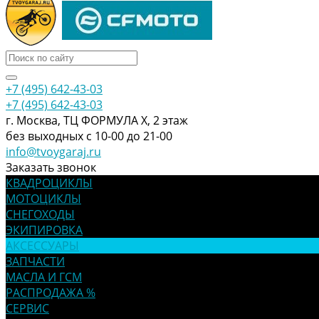
+7 (495) 642-43-03
+7 (495) 642-43-03
г. Москва, ТЦ ФОРМУЛА Х, 2 этаж
без выходных с 10-00 до 21-00
info@tvoygaraj.ru
Заказать звонок
КВАДРОЦИКЛЫ
МОТОЦИКЛЫ
СНЕГОХОДЫ
ЭКИПИРОВКА
АКСЕССУАРЫ
ЗАПЧАСТИ
МАСЛА И ГСМ
РАСПРОДАЖА %
СЕРВИС