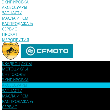
ЭКИПИРОВКА
АКСЕССУАРЫ
ЗАПЧАСТИ
МАСЛА И ГСМ
РАСПРОДАЖА %
СЕРВИС
ПРОКАТ
МЕРОПРИТИЯ
КВАДРОЦИКЛЫ
МОТОЦИКЛЫ
СНЕГОХОДЫ
ЭКИПИРОВКА
АКСЕССУАРЫ
ЗАПЧАСТИ
МАСЛА И ГСМ
РАСПРОДАЖА %
СЕРВИС