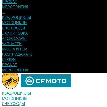
ПРОКАТ
МЕРОПРИТИЯ
...
КВАДРОЦИКЛЫ
МОТОЦИКЛЫ
СНЕГОХОДЫ
ЭКИПИРОВКА
АКСЕССУАРЫ
ЗАПЧАСТИ
МАСЛА И ГСМ
РАСПРОДАЖА %
СЕРВИС
ПРОКАТ
МЕРОПРИТИЯ
КВАДРОЦИКЛЫ
МОТОЦИКЛЫ
СНЕГОХОДЫ