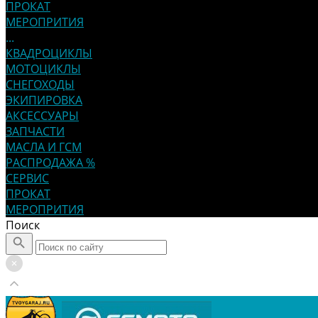
ПРОКАТ
МЕРОПРИТИЯ
...
КВАДРОЦИКЛЫ
МОТОЦИКЛЫ
СНЕГОХОДЫ
ЭКИПИРОВКА
АКСЕССУАРЫ
ЗАПЧАСТИ
МАСЛА И ГСМ
РАСПРОДАЖА %
СЕРВИС
ПРОКАТ
МЕРОПРИТИЯ
Поиск