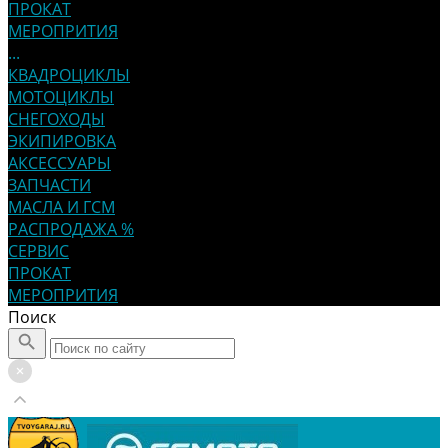
ПРОКАТ
МЕРОПРИТИЯ
...
КВАДРОЦИКЛЫ
МОТОЦИКЛЫ
СНЕГОХОДЫ
ЭКИПИРОВКА
АКСЕССУАРЫ
ЗАПЧАСТИ
МАСЛА И ГСМ
РАСПРОДАЖА %
СЕРВИС
ПРОКАТ
МЕРОПРИТИЯ
Поиск