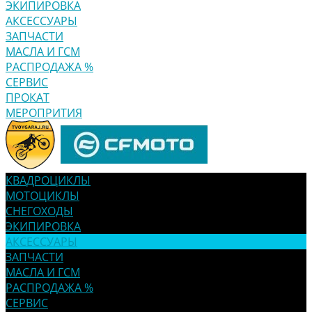
ЭКИПИРОВКА
АКСЕССУАРЫ
ЗАПЧАСТИ
МАСЛА И ГСМ
РАСПРОДАЖА %
СЕРВИС
ПРОКАТ
МЕРОПРИТИЯ
КВАДРОЦИКЛЫ
МОТОЦИКЛЫ
СНЕГОХОДЫ
ЭКИПИРОВКА
АКСЕССУАРЫ
ЗАПЧАСТИ
МАСЛА И ГСМ
РАСПРОДАЖА %
СЕРВИС