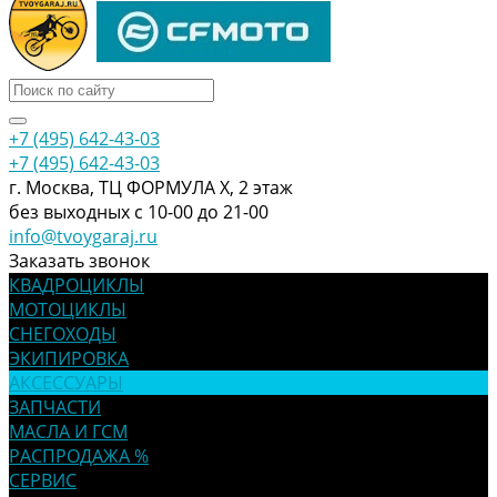
+7 (495) 642-43-03
+7 (495) 642-43-03
г. Москва, ТЦ ФОРМУЛА Х, 2 этаж
без выходных с 10-00 до 21-00
info@tvoygaraj.ru
Заказать звонок
КВАДРОЦИКЛЫ
МОТОЦИКЛЫ
СНЕГОХОДЫ
ЭКИПИРОВКА
АКСЕССУАРЫ
ЗАПЧАСТИ
МАСЛА И ГСМ
РАСПРОДАЖА %
СЕРВИС