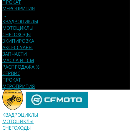
ПРОКАТ
МЕРОПРИТИЯ
...
КВАДРОЦИКЛЫ
МОТОЦИКЛЫ
СНЕГОХОДЫ
ЭКИПИРОВКА
АКСЕССУАРЫ
ЗАПЧАСТИ
МАСЛА И ГСМ
РАСПРОДАЖА %
СЕРВИС
ПРОКАТ
МЕРОПРИТИЯ
КВАДРОЦИКЛЫ
МОТОЦИКЛЫ
СНЕГОХОДЫ