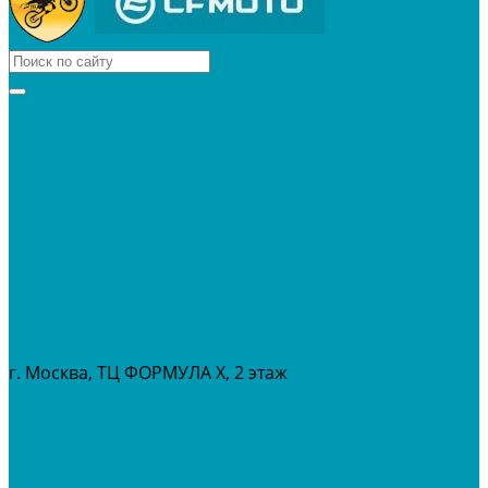
КВАДРОЦИКЛЫ
МОТОЦИКЛЫ
СНЕГОХОДЫ
ЭКИПИРОВКА
АКСЕССУАРЫ
ЗАПЧАСТИ
МАСЛА И ГСМ
РАСПРОДАЖА %
СЕРВИС
ПРОКАТ
МЕРОПРИТИЯ
г. Москва, ТЦ ФОРМУЛА Х, 2 этаж
+7 (495) 642-43-03
info@tvoygaraj.ru
Личный кабинет
Корзина