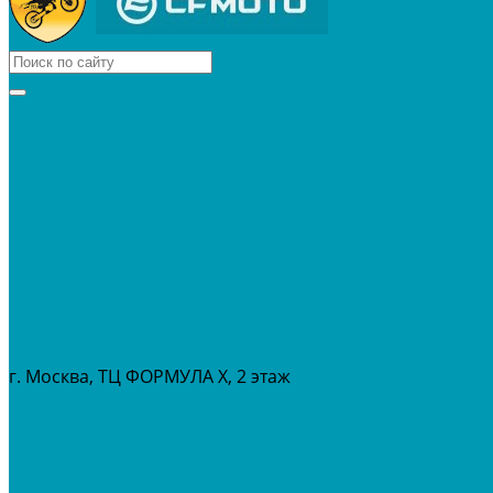
КВАДРОЦИКЛЫ
МОТОЦИКЛЫ
СНЕГОХОДЫ
ЭКИПИРОВКА
АКСЕССУАРЫ
ЗАПЧАСТИ
МАСЛА И ГСМ
РАСПРОДАЖА %
СЕРВИС
ПРОКАТ
МЕРОПРИТИЯ
г. Москва, ТЦ ФОРМУЛА Х, 2 этаж
+7 (495) 642-43-03
info@tvoygaraj.ru
Личный кабинет
Корзина