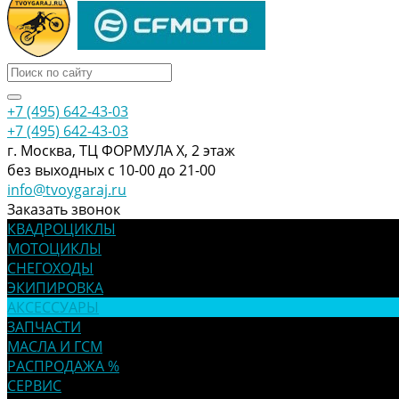
+7 (495) 642-43-03
+7 (495) 642-43-03
г. Москва, ТЦ ФОРМУЛА Х, 2 этаж
без выходных с 10-00 до 21-00
info@tvoygaraj.ru
Заказать звонок
КВАДРОЦИКЛЫ
МОТОЦИКЛЫ
СНЕГОХОДЫ
ЭКИПИРОВКА
АКСЕССУАРЫ
ЗАПЧАСТИ
МАСЛА И ГСМ
РАСПРОДАЖА %
СЕРВИС