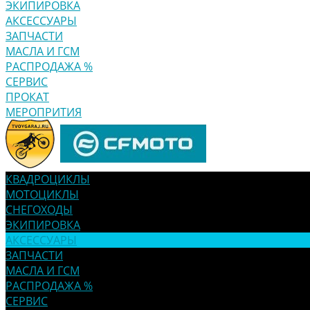
ЭКИПИРОВКА
АКСЕССУАРЫ
ЗАПЧАСТИ
МАСЛА И ГСМ
РАСПРОДАЖА %
СЕРВИС
ПРОКАТ
МЕРОПРИТИЯ
КВАДРОЦИКЛЫ
МОТОЦИКЛЫ
СНЕГОХОДЫ
ЭКИПИРОВКА
АКСЕССУАРЫ
ЗАПЧАСТИ
МАСЛА И ГСМ
РАСПРОДАЖА %
СЕРВИС