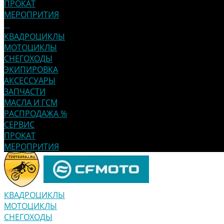
ПРОКАТ
МЕРОПРИТИЯ
...
КВАДРОЦИКЛЫ
МОТОЦИКЛЫ
СНЕГОХОДЫ
ЭКИПИРОВКА
АКСЕССУАРЫ
ЗАПЧАСТИ
МАСЛА И ГСМ
РАСПРОДАЖА %
СЕРВИС
ПРОКАТ
МЕРОПРИТИЯ
КВАДРОЦИКЛЫ
МОТОЦИКЛЫ
СНЕГОХОДЫ