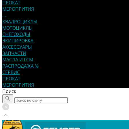
ПРОКАТ
МЕРОПРИТИЯ
...
КВАДРОЦИКЛЫ
МОТОЦИКЛЫ
СНЕГОХОДЫ
ЭКИПИРОВКА
АКСЕССУАРЫ
ЗАПЧАСТИ
МАСЛА И ГСМ
РАСПРОДАЖА %
СЕРВИС
ПРОКАТ
МЕРОПРИТИЯ
Поиск