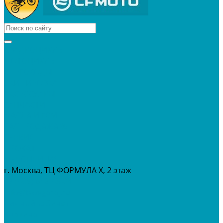
КВАДРОЦИКЛЫ
МОТОЦИКЛЫ
СНЕГОХОДЫ
ЭКИПИРОВКА
АКСЕССУАРЫ
ЗАПЧАСТИ
МАСЛА И ГСМ
РАСПРОДАЖА %
СЕРВИС
ПРОКАТ
МЕРОПРИТИЯ
г. Москва, ТЦ ФОРМУЛА Х, 2 этаж
+7 (495) 642-43-03
info@tvoygaraj.ru
Личный кабинет
Корзина