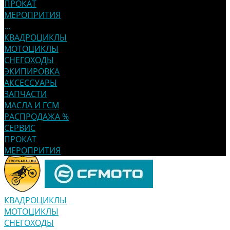
ПРОКАТ
МЕРОПРИТИЯ
...
КВАДРОЦИКЛЫ
МОТОЦИКЛЫ
СНЕГОХОДЫ
ЭКИПИРОВКА
АКСЕССУАРЫ
ЗАПЧАСТИ
МАСЛА И ГСМ
РАСПРОДАЖА %
СЕРВИС
ПРОКАТ
МЕРОПРИТИЯ
КВАДРОЦИКЛЫ
МОТОЦИКЛЫ
СНЕГОХОДЫ