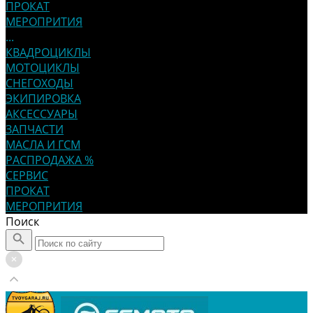
ПРОКАТ
МЕРОПРИТИЯ
...
КВАДРОЦИКЛЫ
МОТОЦИКЛЫ
СНЕГОХОДЫ
ЭКИПИРОВКА
АКСЕССУАРЫ
ЗАПЧАСТИ
МАСЛА И ГСМ
РАСПРОДАЖА %
СЕРВИС
ПРОКАТ
МЕРОПРИТИЯ
Поиск