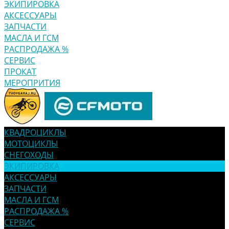
ЭКИПИРОВКА
АКСЕССУАРЫ
ЗАПЧАСТИ
МАСЛА И ГСМ
РАСПРОДАЖА %
СЕРВИС
ПРОКАТ
МЕРОПРИТИЯ
КВАДРОЦИКЛЫ
МОТОЦИКЛЫ
СНЕГОХОДЫ
ЭКИПИРОВКА
АКСЕССУАРЫ
ЗАПЧАСТИ
МАСЛА И ГСМ
РАСПРОДАЖА %
СЕРВИС