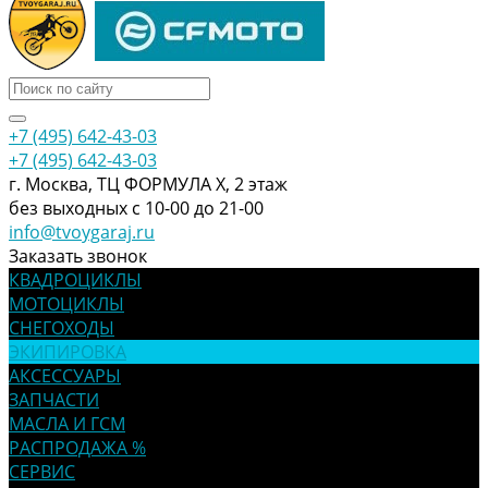
+7 (495) 642-43-03
+7 (495) 642-43-03
г. Москва, ТЦ ФОРМУЛА Х, 2 этаж
без выходных с 10-00 до 21-00
info@tvoygaraj.ru
Заказать звонок
КВАДРОЦИКЛЫ
МОТОЦИКЛЫ
СНЕГОХОДЫ
ЭКИПИРОВКА
АКСЕССУАРЫ
ЗАПЧАСТИ
МАСЛА И ГСМ
РАСПРОДАЖА %
СЕРВИС