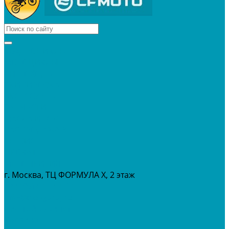
КВАДРОЦИКЛЫ
МОТОЦИКЛЫ
СНЕГОХОДЫ
ЭКИПИРОВКА
АКСЕССУАРЫ
ЗАПЧАСТИ
МАСЛА И ГСМ
РАСПРОДАЖА %
СЕРВИС
ПРОКАТ
МЕРОПРИТИЯ
г. Москва, ТЦ ФОРМУЛА Х, 2 этаж
+7 (495) 642-43-03
info@tvoygaraj.ru
Личный кабинет
Корзина