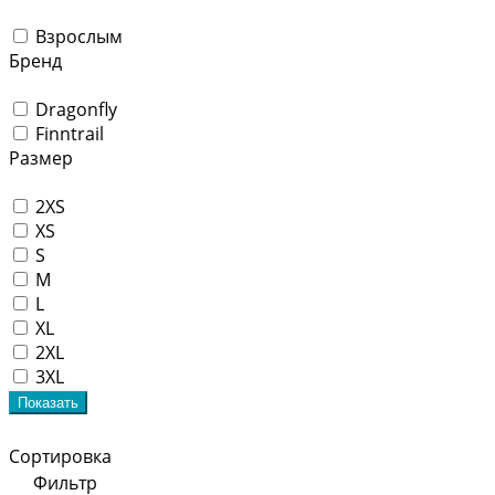
Взрослым
Бренд
Dragonfly
Finntrail
Размер
2XS
XS
S
M
L
XL
2XL
3XL
Показать
Сортировка
Фильтр