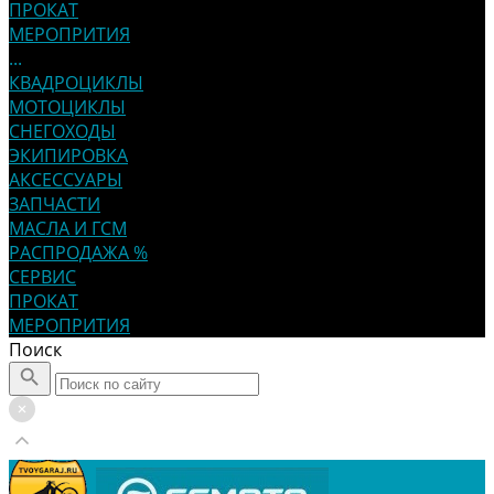
ПРОКАТ
МЕРОПРИТИЯ
...
КВАДРОЦИКЛЫ
МОТОЦИКЛЫ
СНЕГОХОДЫ
ЭКИПИРОВКА
АКСЕССУАРЫ
ЗАПЧАСТИ
МАСЛА И ГСМ
РАСПРОДАЖА %
СЕРВИС
ПРОКАТ
МЕРОПРИТИЯ
Поиск