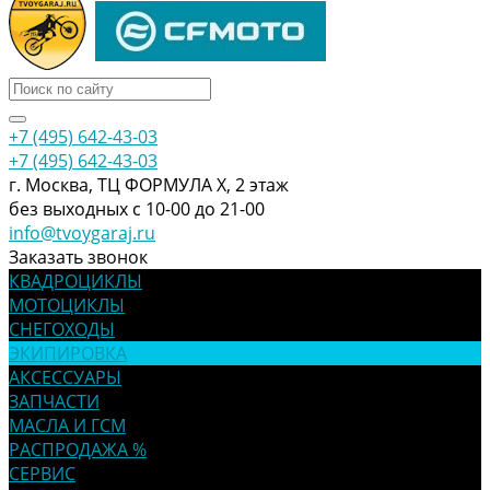
+7 (495) 642-43-03
+7 (495) 642-43-03
г. Москва, ТЦ ФОРМУЛА Х, 2 этаж
без выходных с 10-00 до 21-00
info@tvoygaraj.ru
Заказать звонок
КВАДРОЦИКЛЫ
МОТОЦИКЛЫ
СНЕГОХОДЫ
ЭКИПИРОВКА
АКСЕССУАРЫ
ЗАПЧАСТИ
МАСЛА И ГСМ
РАСПРОДАЖА %
СЕРВИС