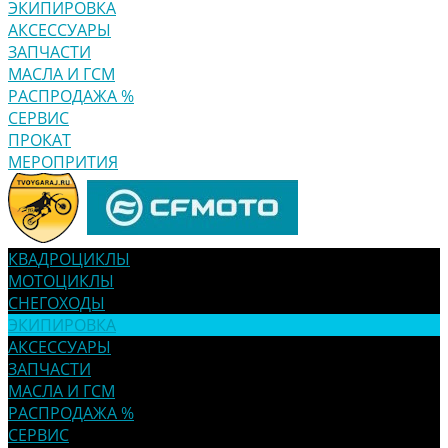
ЭКИПИРОВКА
АКСЕССУАРЫ
ЗАПЧАСТИ
МАСЛА И ГСМ
РАСПРОДАЖА %
СЕРВИС
ПРОКАТ
МЕРОПРИТИЯ
КВАДРОЦИКЛЫ
МОТОЦИКЛЫ
СНЕГОХОДЫ
ЭКИПИРОВКА
АКСЕССУАРЫ
ЗАПЧАСТИ
МАСЛА И ГСМ
РАСПРОДАЖА %
СЕРВИС