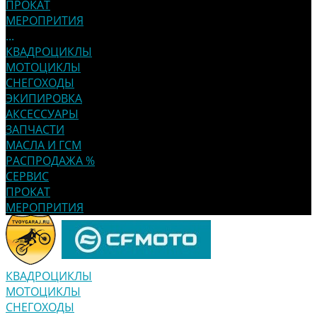
ПРОКАТ
МЕРОПРИТИЯ
...
КВАДРОЦИКЛЫ
МОТОЦИКЛЫ
СНЕГОХОДЫ
ЭКИПИРОВКА
АКСЕССУАРЫ
ЗАПЧАСТИ
МАСЛА И ГСМ
РАСПРОДАЖА %
СЕРВИС
ПРОКАТ
МЕРОПРИТИЯ
КВАДРОЦИКЛЫ
МОТОЦИКЛЫ
СНЕГОХОДЫ