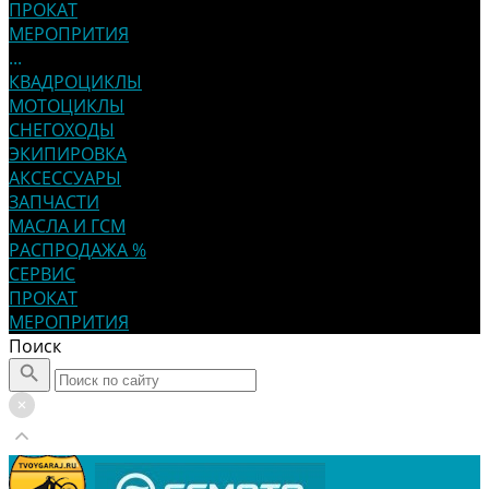
ПРОКАТ
МЕРОПРИТИЯ
...
КВАДРОЦИКЛЫ
МОТОЦИКЛЫ
СНЕГОХОДЫ
ЭКИПИРОВКА
АКСЕССУАРЫ
ЗАПЧАСТИ
МАСЛА И ГСМ
РАСПРОДАЖА %
СЕРВИС
ПРОКАТ
МЕРОПРИТИЯ
Поиск