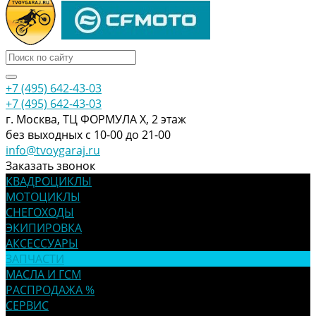
+7 (495) 642-43-03
+7 (495) 642-43-03
г. Москва, ТЦ ФОРМУЛА Х, 2 этаж
без выходных с 10-00 до 21-00
info@tvoygaraj.ru
Заказать звонок
КВАДРОЦИКЛЫ
МОТОЦИКЛЫ
СНЕГОХОДЫ
ЭКИПИРОВКА
АКСЕССУАРЫ
ЗАПЧАСТИ
МАСЛА И ГСМ
РАСПРОДАЖА %
СЕРВИС