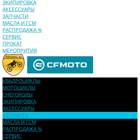
ЭКИПИРОВКА
АКСЕССУАРЫ
ЗАПЧАСТИ
МАСЛА И ГСМ
РАСПРОДАЖА %
СЕРВИС
ПРОКАТ
МЕРОПРИТИЯ
КВАДРОЦИКЛЫ
МОТОЦИКЛЫ
СНЕГОХОДЫ
ЭКИПИРОВКА
АКСЕССУАРЫ
ЗАПЧАСТИ
МАСЛА И ГСМ
РАСПРОДАЖА %
СЕРВИС