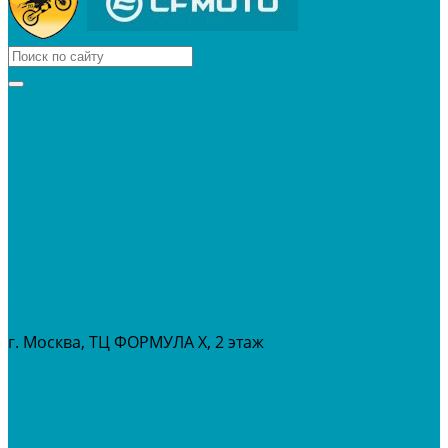
КВАДРОЦИКЛЫ
МОТОЦИКЛЫ
СНЕГОХОДЫ
ЭКИПИРОВКА
АКСЕССУАРЫ
ЗАПЧАСТИ
МАСЛА И ГСМ
РАСПРОДАЖА %
СЕРВИС
ПРОКАТ
МЕРОПРИТИЯ
г. Москва, ТЦ ФОРМУЛА Х, 2 этаж
+7 (495) 642-43-03
info@tvoygaraj.ru
Личный кабинет
Корзина