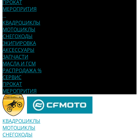
ПРОКАТ
МЕРОПРИТИЯ
...
КВАДРОЦИКЛЫ
МОТОЦИКЛЫ
СНЕГОХОДЫ
ЭКИПИРОВКА
АКСЕССУАРЫ
ЗАПЧАСТИ
МАСЛА И ГСМ
РАСПРОДАЖА %
СЕРВИС
ПРОКАТ
МЕРОПРИТИЯ
КВАДРОЦИКЛЫ
МОТОЦИКЛЫ
СНЕГОХОДЫ