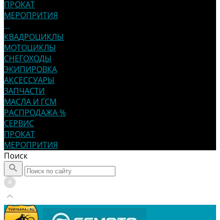
ПРОКАТ
МЕРОПРИТИЯ
...
КВАДРОЦИКЛЫ
МОТОЦИКЛЫ
СНЕГОХОДЫ
ЭКИПИРОВКА
АКСЕССУАРЫ
ЗАПЧАСТИ
МАСЛА И ГСМ
РАСПРОДАЖА %
СЕРВИС
ПРОКАТ
МЕРОПРИТИЯ
Поиск