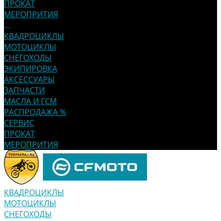
ПРОКАТ
МЕРОПРИТИЯ
...
КВАДРОЦИКЛЫ
МОТОЦИКЛЫ
СНЕГОХОДЫ
ЭКИПИРОВКА
АКСЕССУАРЫ
ЗАПЧАСТИ
МАСЛА И ГСМ
РАСПРОДАЖА %
СЕРВИС
ПРОКАТ
МЕРОПРИТИЯ
КВАДРОЦИКЛЫ
МОТОЦИКЛЫ
СНЕГОХОДЫ