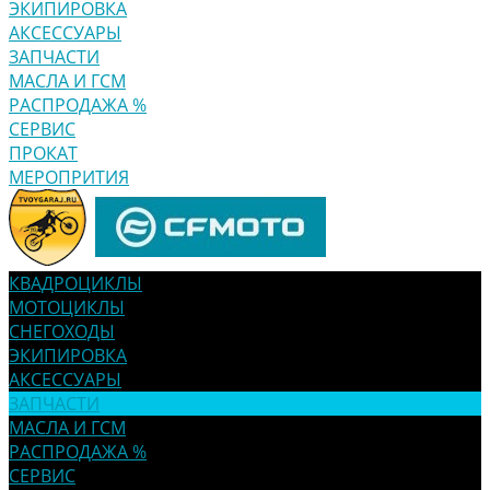
ЭКИПИРОВКА
АКСЕССУАРЫ
ЗАПЧАСТИ
МАСЛА И ГСМ
РАСПРОДАЖА %
СЕРВИС
ПРОКАТ
МЕРОПРИТИЯ
КВАДРОЦИКЛЫ
МОТОЦИКЛЫ
СНЕГОХОДЫ
ЭКИПИРОВКА
АКСЕССУАРЫ
ЗАПЧАСТИ
МАСЛА И ГСМ
РАСПРОДАЖА %
СЕРВИС