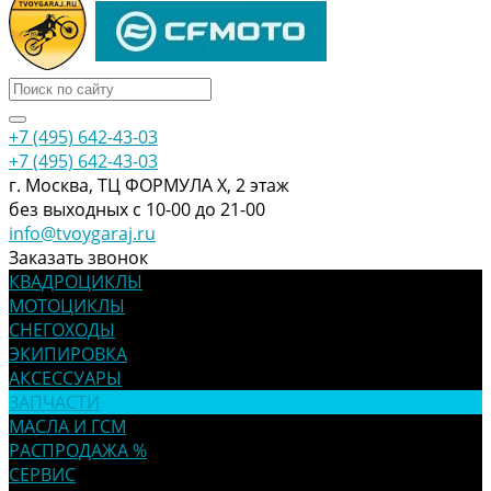
+7 (495) 642-43-03
+7 (495) 642-43-03
г. Москва, ТЦ ФОРМУЛА Х, 2 этаж
без выходных с 10-00 до 21-00
info@tvoygaraj.ru
Заказать звонок
КВАДРОЦИКЛЫ
МОТОЦИКЛЫ
СНЕГОХОДЫ
ЭКИПИРОВКА
АКСЕССУАРЫ
ЗАПЧАСТИ
МАСЛА И ГСМ
РАСПРОДАЖА %
СЕРВИС