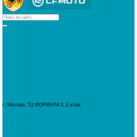
КВАДРОЦИКЛЫ
МОТОЦИКЛЫ
СНЕГОХОДЫ
ЭКИПИРОВКА
АКСЕССУАРЫ
ЗАПЧАСТИ
МАСЛА И ГСМ
РАСПРОДАЖА %
СЕРВИС
ПРОКАТ
МЕРОПРИТИЯ
г. Москва, ТЦ ФОРМУЛА Х, 2 этаж
+7 (495) 642-43-03
info@tvoygaraj.ru
Личный кабинет
Корзина