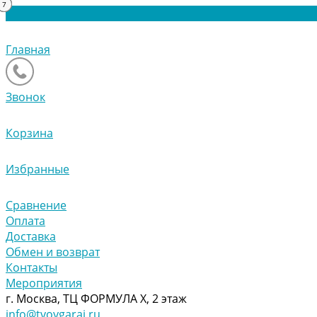
16
13
10
18
12
17
15
14
11
A
9
6
6
7
8
2
5
4
1
1
3
6
9
9
7
3
2
4
2
7
Главная
Звонок
Корзина
Избранные
Сравнение
Оплата
Доставка
Обмен и возврат
Контакты
Мероприятия
г. Москва, ТЦ ФОРМУЛА Х, 2 этаж
info@tvoygaraj.ru