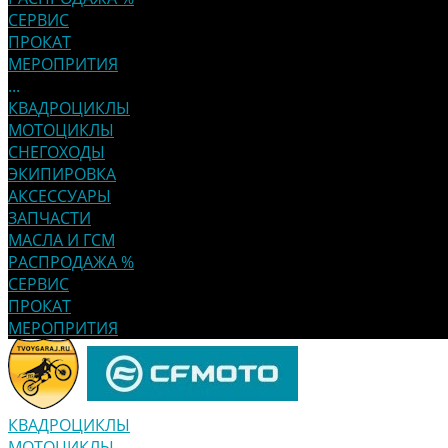
СЕРВИС
ПРОКАТ
МЕРОПРИТИЯ
...
КВАДРОЦИКЛЫ
МОТОЦИКЛЫ
СНЕГОХОДЫ
ЭКИПИРОВКА
АКСЕССУАРЫ
ЗАПЧАСТИ
МАСЛА И ГСМ
РАСПРОДАЖА %
СЕРВИС
ПРОКАТ
МЕРОПРИТИЯ
КВАДРОЦИКЛЫ
МОТОЦИКЛЫ