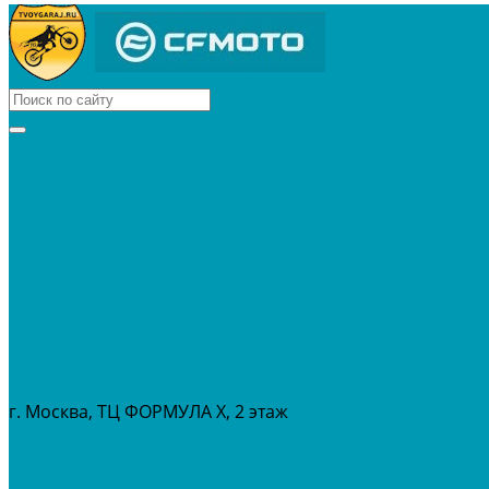
КВАДРОЦИКЛЫ
МОТОЦИКЛЫ
СНЕГОХОДЫ
ЭКИПИРОВКА
АКСЕССУАРЫ
ЗАПЧАСТИ
МАСЛА И ГСМ
РАСПРОДАЖА %
СЕРВИС
ПРОКАТ
МЕРОПРИТИЯ
г. Москва, ТЦ ФОРМУЛА Х, 2 этаж
+7 (495) 642-43-03
info@tvoygaraj.ru
Личный кабинет