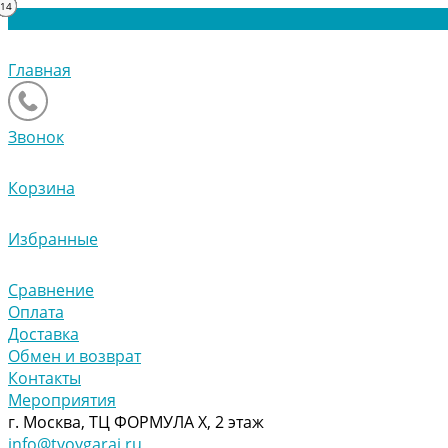
11
12
13
10
11
14
14
5
4
3
7
2
8
6
9
5
4
3
7
1
1
Главная
Звонок
Корзина
Избранные
Сравнение
Оплата
Доставка
Обмен и возврат
Контакты
Мероприятия
г. Москва, ТЦ ФОРМУЛА Х, 2 этаж
info@tvoygaraj.ru