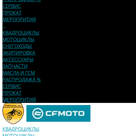
СЕРВИС
ПРОКАТ
МЕРОПРИТИЯ
...
КВАДРОЦИКЛЫ
МОТОЦИКЛЫ
СНЕГОХОДЫ
ЭКИПИРОВКА
АКСЕССУАРЫ
ЗАПЧАСТИ
МАСЛА И ГСМ
РАСПРОДАЖА %
СЕРВИС
ПРОКАТ
МЕРОПРИТИЯ
КВАДРОЦИКЛЫ
МОТОЦИКЛЫ