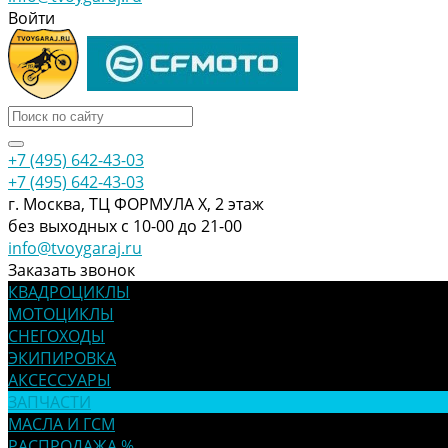
Войти
+7 (495) 642-43-03
+7 (495) 642-43-03
г. Москва, ТЦ ФОРМУЛА Х, 2 этаж
без выходных с 10-00 до 21-00
info@tvoygaraj.ru
Заказать звонок
КВАДРОЦИКЛЫ
МОТОЦИКЛЫ
СНЕГОХОДЫ
ЭКИПИРОВКА
АКСЕССУАРЫ
ЗАПЧАСТИ
МАСЛА И ГСМ
РАСПРОДАЖА %