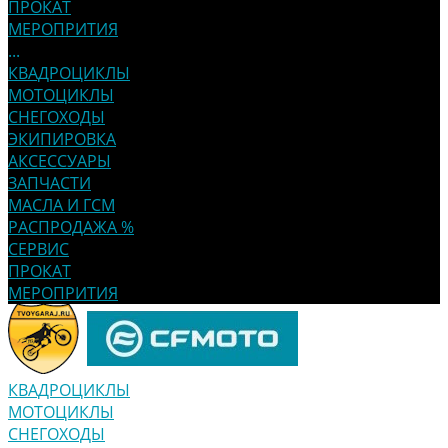
ПРОКАТ
МЕРОПРИТИЯ
...
КВАДРОЦИКЛЫ
МОТОЦИКЛЫ
СНЕГОХОДЫ
ЭКИПИРОВКА
АКСЕССУАРЫ
ЗАПЧАСТИ
МАСЛА И ГСМ
РАСПРОДАЖА %
СЕРВИС
ПРОКАТ
МЕРОПРИТИЯ
КВАДРОЦИКЛЫ
МОТОЦИКЛЫ
СНЕГОХОДЫ