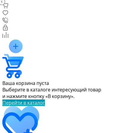
15
12
13
19
16
17
21
11
20
14
10
18
9
5
2
4
8
3
7
6
1
1
1
Ваша корзина пуста
Выберите в каталоге интересующий товар
и нажмите кнопку «В корзину».
Перейти в каталог