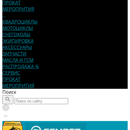
ПРОКАТ
МЕРОПРИТИЯ
...
КВАДРОЦИКЛЫ
МОТОЦИКЛЫ
СНЕГОХОДЫ
ЭКИПИРОВКА
АКСЕССУАРЫ
ЗАПЧАСТИ
МАСЛА И ГСМ
РАСПРОДАЖА %
СЕРВИС
ПРОКАТ
МЕРОПРИТИЯ
Поиск