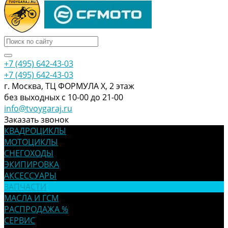
+7 (495) 642-43-03
+7 (495) 642-43-03
г. Москва, ТЦ ФОРМУЛА Х, 2 этаж
без выходных с 10-00 до 21-00
info@tvoygaraj.ru
Заказать звонок
КВАДРОЦИКЛЫ
МОТОЦИКЛЫ
СНЕГОХОДЫ
ЭКИПИРОВКА
АКСЕССУАРЫ
ЗАПЧАСТИ
МАСЛА И ГСМ
РАСПРОДАЖА %
СЕРВИС