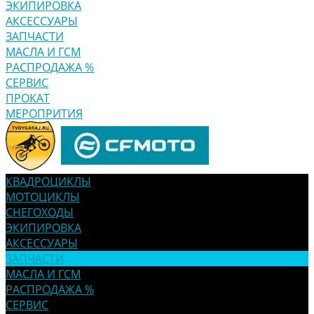
ЭКИПИРОВКА
АКСЕССУАРЫ
ЗАПЧАСТИ
МАСЛА И ГСМ
РАСПРОДАЖА %
СЕРВИС
ПРОКАТ
МЕРОПРИТИЯ
КВАДРОЦИКЛЫ
МОТОЦИКЛЫ
СНЕГОХОДЫ
ЭКИПИРОВКА
АКСЕССУАРЫ
ЗАПЧАСТИ
МАСЛА И ГСМ
РАСПРОДАЖА %
СЕРВИС