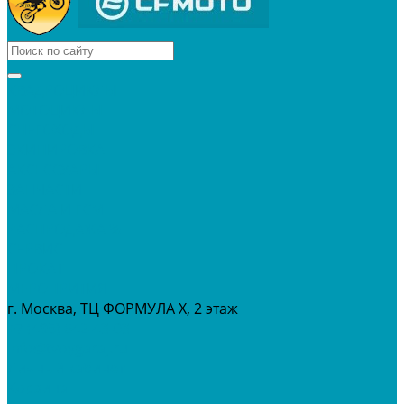
КВАДРОЦИКЛЫ
МОТОЦИКЛЫ
СНЕГОХОДЫ
ЭКИПИРОВКА
АКСЕССУАРЫ
ЗАПЧАСТИ
МАСЛА И ГСМ
РАСПРОДАЖА %
СЕРВИС
ПРОКАТ
МЕРОПРИТИЯ
г. Москва, ТЦ ФОРМУЛА Х, 2 этаж
+7 (495) 642-43-03
info@tvoygaraj.ru
Личный кабинет
Корзина