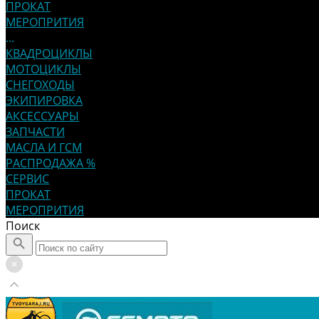
ПРОКАТ
МЕРОПРИТИЯ
...
КВАДРОЦИКЛЫ
МОТОЦИКЛЫ
СНЕГОХОДЫ
ЭКИПИРОВКА
АКСЕССУАРЫ
ЗАПЧАСТИ
МАСЛА И ГСМ
РАСПРОДАЖА %
СЕРВИС
ПРОКАТ
МЕРОПРИТИЯ
Поиск