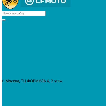
КВАДРОЦИКЛЫ
МОТОЦИКЛЫ
СНЕГОХОДЫ
ЭКИПИРОВКА
АКСЕССУАРЫ
ЗАПЧАСТИ
МАСЛА И ГСМ
РАСПРОДАЖА %
СЕРВИС
ПРОКАТ
МЕРОПРИТИЯ
г. Москва, ТЦ ФОРМУЛА Х, 2 этаж
+7 (495) 642-43-03
info@tvoygaraj.ru
Личный кабинет
Корзина