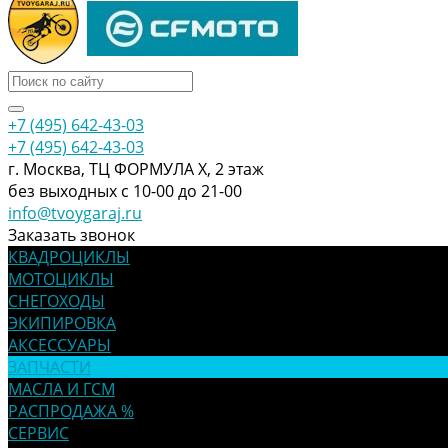
+7 (495) 642-43-03
+7 (495) 642-43-03
г. Москва, ТЦ ФОРМУЛА Х, 2 этаж
без выходных с 10-00 до 21-00
info@tvoygaraj.ru
Заказать звонок
КВАДРОЦИКЛЫ
МОТОЦИКЛЫ
СНЕГОХОДЫ
ЭКИПИРОВКА
АКСЕССУАРЫ
ЗАПЧАСТИ
МАСЛА И ГСМ
РАСПРОДАЖА %
СЕРВИС