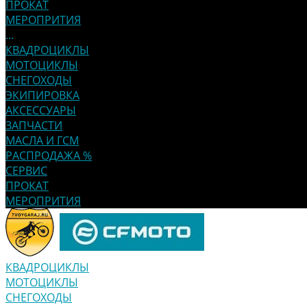
ПРОКАТ
МЕРОПРИТИЯ
...
КВАДРОЦИКЛЫ
МОТОЦИКЛЫ
СНЕГОХОДЫ
ЭКИПИРОВКА
АКСЕССУАРЫ
ЗАПЧАСТИ
МАСЛА И ГСМ
РАСПРОДАЖА %
СЕРВИС
ПРОКАТ
МЕРОПРИТИЯ
КВАДРОЦИКЛЫ
МОТОЦИКЛЫ
СНЕГОХОДЫ