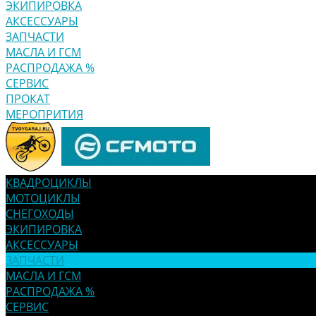
ЭКИПИРОВКА
АКСЕССУАРЫ
ЗАПЧАСТИ
МАСЛА И ГСМ
РАСПРОДАЖА %
СЕРВИС
ПРОКАТ
МЕРОПРИТИЯ
КВАДРОЦИКЛЫ
МОТОЦИКЛЫ
СНЕГОХОДЫ
ЭКИПИРОВКА
АКСЕССУАРЫ
ЗАПЧАСТИ
МАСЛА И ГСМ
РАСПРОДАЖА %
СЕРВИС