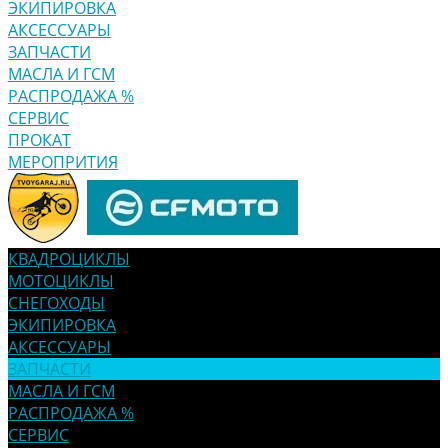
ЭКИПИРОВКА
АКСЕССУАРЫ
ЗАПЧАСТИ
МАСЛА И ГСМ
РАСПРОДАЖА %
СЕРВИС
ПРОКАТ
МЕРОПРИТИЯ
КВАДРОЦИКЛЫ
МОТОЦИКЛЫ
СНЕГОХОДЫ
ЭКИПИРОВКА
АКСЕССУАРЫ
ЗАПЧАСТИ
МАСЛА И ГСМ
РАСПРОДАЖА %
СЕРВИС