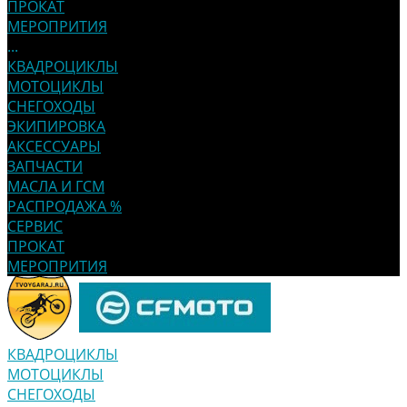
ПРОКАТ
МЕРОПРИТИЯ
...
КВАДРОЦИКЛЫ
МОТОЦИКЛЫ
СНЕГОХОДЫ
ЭКИПИРОВКА
АКСЕССУАРЫ
ЗАПЧАСТИ
МАСЛА И ГСМ
РАСПРОДАЖА %
СЕРВИС
ПРОКАТ
МЕРОПРИТИЯ
КВАДРОЦИКЛЫ
МОТОЦИКЛЫ
СНЕГОХОДЫ