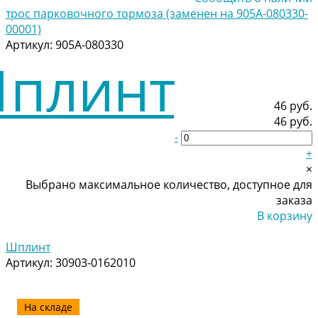
трос парковочного тормоза (заменен на 905A-080330-
00001)
Артикул:
905A-080330
46 руб.
46 руб.
-
+
×
Выбрано максимальное количество, доступное для
заказа
В корзину
Добавлено
Шплинт
Артикул:
30903-0162010
На складе