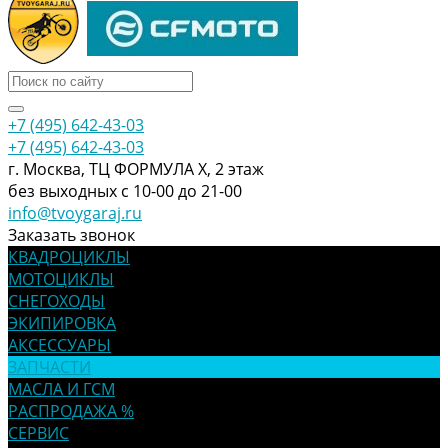
+7 (495) 642-43-03
+7 (495) 642-43-03
г. Москва, ТЦ ФОРМУЛА Х, 2 этаж
без выходных с 10-00 до 21-00
info@tvoygaraj.ru
Заказать звонок
КВАДРОЦИКЛЫ
МОТОЦИКЛЫ
СНЕГОХОДЫ
ЭКИПИРОВКА
АКСЕССУАРЫ
ЗАПЧАСТИ
МАСЛА И ГСМ
РАСПРОДАЖА %
СЕРВИС