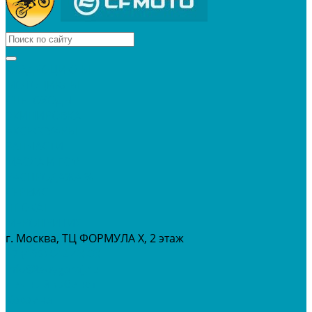
КВАДРОЦИКЛЫ
МОТОЦИКЛЫ
СНЕГОХОДЫ
ЭКИПИРОВКА
АКСЕССУАРЫ
ЗАПЧАСТИ
МАСЛА И ГСМ
РАСПРОДАЖА %
СЕРВИС
ПРОКАТ
МЕРОПРИТИЯ
г. Москва, ТЦ ФОРМУЛА Х, 2 этаж
+7 (495) 642-43-03
info@tvoygaraj.ru
Личный кабинет
Корзина