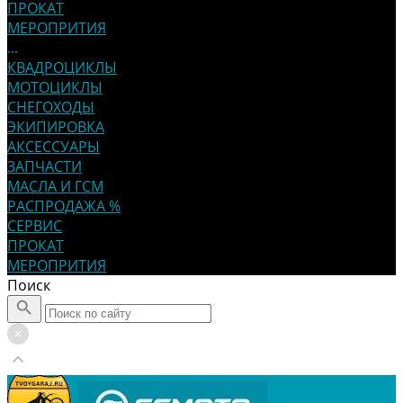
ПРОКАТ
МЕРОПРИТИЯ
...
КВАДРОЦИКЛЫ
МОТОЦИКЛЫ
СНЕГОХОДЫ
ЭКИПИРОВКА
АКСЕССУАРЫ
ЗАПЧАСТИ
МАСЛА И ГСМ
РАСПРОДАЖА %
СЕРВИС
ПРОКАТ
МЕРОПРИТИЯ
Поиск