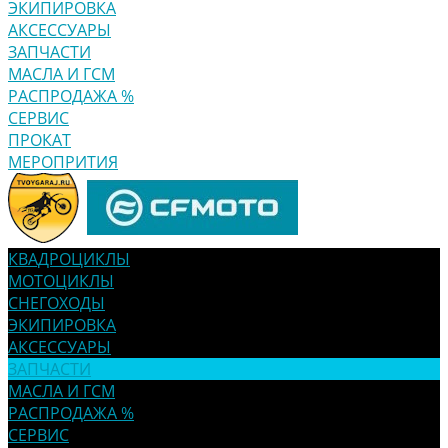
ЭКИПИРОВКА
АКСЕССУАРЫ
ЗАПЧАСТИ
МАСЛА И ГСМ
РАСПРОДАЖА %
СЕРВИС
ПРОКАТ
МЕРОПРИТИЯ
КВАДРОЦИКЛЫ
МОТОЦИКЛЫ
СНЕГОХОДЫ
ЭКИПИРОВКА
АКСЕССУАРЫ
ЗАПЧАСТИ
МАСЛА И ГСМ
РАСПРОДАЖА %
СЕРВИС