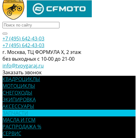
+7 (495) 642-43-03
+7 (495) 642-43-03
г. Москва, ТЦ ФОРМУЛА Х, 2 этаж
без выходных с 10-00 до 21-00
info@tvoygaraj.ru
Заказать звонок
КВАДРОЦИКЛЫ
МОТОЦИКЛЫ
СНЕГОХОДЫ
ЭКИПИРОВКА
АКСЕССУАРЫ
ЗАПЧАСТИ
МАСЛА И ГСМ
РАСПРОДАЖА %
СЕРВИС