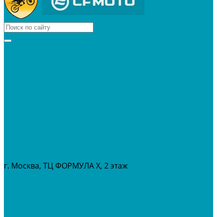
КВАДРОЦИКЛЫ
МОТОЦИКЛЫ
СНЕГОХОДЫ
ЭКИПИРОВКА
АКСЕССУАРЫ
ЗАПЧАСТИ
МАСЛА И ГСМ
РАСПРОДАЖА %
СЕРВИС
ПРОКАТ
МЕРОПРИТИЯ
г. Москва, ТЦ ФОРМУЛА Х, 2 этаж
+7 (495) 642-43-03
info@tvoygaraj.ru
Личный кабинет
Корзина