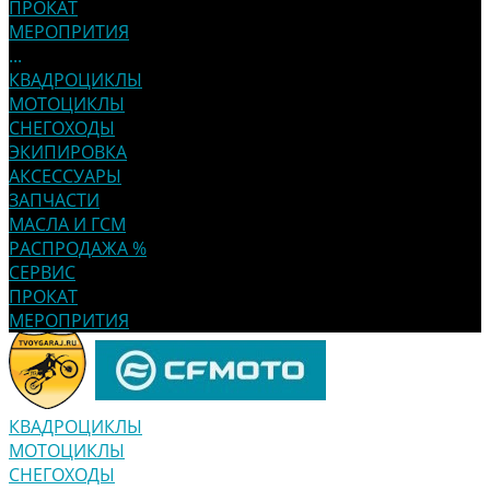
ПРОКАТ
МЕРОПРИТИЯ
...
КВАДРОЦИКЛЫ
МОТОЦИКЛЫ
СНЕГОХОДЫ
ЭКИПИРОВКА
АКСЕССУАРЫ
ЗАПЧАСТИ
МАСЛА И ГСМ
РАСПРОДАЖА %
СЕРВИС
ПРОКАТ
МЕРОПРИТИЯ
КВАДРОЦИКЛЫ
МОТОЦИКЛЫ
СНЕГОХОДЫ