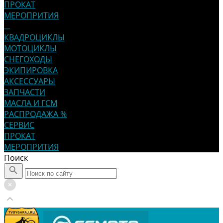
ПРОКАТ
МЕРОПРИТИЯ
...
КВАДРОЦИКЛЫ
МОТОЦИКЛЫ
СНЕГОХОДЫ
ЭКИПИРОВКА
АКСЕССУАРЫ
ЗАПЧАСТИ
МАСЛА И ГСМ
РАСПРОДАЖА %
СЕРВИС
ПРОКАТ
МЕРОПРИТИЯ
Поиск