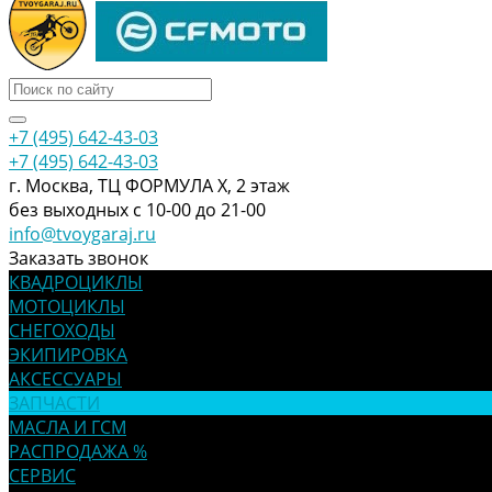
+7 (495) 642-43-03
+7 (495) 642-43-03
г. Москва, ТЦ ФОРМУЛА Х, 2 этаж
без выходных с 10-00 до 21-00
info@tvoygaraj.ru
Заказать звонок
КВАДРОЦИКЛЫ
МОТОЦИКЛЫ
СНЕГОХОДЫ
ЭКИПИРОВКА
АКСЕССУАРЫ
ЗАПЧАСТИ
МАСЛА И ГСМ
РАСПРОДАЖА %
СЕРВИС