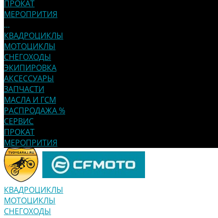
ПРОКАТ
МЕРОПРИТИЯ
...
КВАДРОЦИКЛЫ
МОТОЦИКЛЫ
СНЕГОХОДЫ
ЭКИПИРОВКА
АКСЕССУАРЫ
ЗАПЧАСТИ
МАСЛА И ГСМ
РАСПРОДАЖА %
СЕРВИС
ПРОКАТ
МЕРОПРИТИЯ
КВАДРОЦИКЛЫ
МОТОЦИКЛЫ
СНЕГОХОДЫ