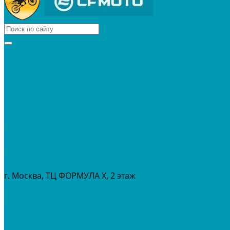
КВАДРОЦИКЛЫ
МОТОЦИКЛЫ
СНЕГОХОДЫ
ЭКИПИРОВКА
АКСЕССУАРЫ
ЗАПЧАСТИ
МАСЛА И ГСМ
РАСПРОДАЖА %
СЕРВИС
ПРОКАТ
МЕРОПРИТИЯ
г. Москва, ТЦ ФОРМУЛА Х, 2 этаж
+7 (495) 642-43-03
info@tvoygaraj.ru
Личный кабинет
Корзина