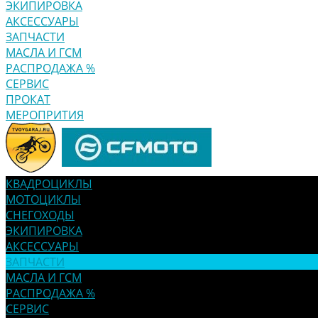
ЭКИПИРОВКА
АКСЕССУАРЫ
ЗАПЧАСТИ
МАСЛА И ГСМ
РАСПРОДАЖА %
СЕРВИС
ПРОКАТ
МЕРОПРИТИЯ
КВАДРОЦИКЛЫ
МОТОЦИКЛЫ
СНЕГОХОДЫ
ЭКИПИРОВКА
АКСЕССУАРЫ
ЗАПЧАСТИ
МАСЛА И ГСМ
РАСПРОДАЖА %
СЕРВИС