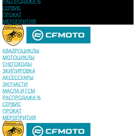
РАСПРОДАЖА %
СЕРВИС
ПРОКАТ
МЕРОПРИТИЯ
КВАДРОЦИКЛЫ
МОТОЦИКЛЫ
СНЕГОХОДЫ
ЭКИПИРОВКА
АКСЕССУАРЫ
ЗАПЧАСТИ
МАСЛА И ГСМ
РАСПРОДАЖА %
СЕРВИС
ПРОКАТ
МЕРОПРИТИЯ