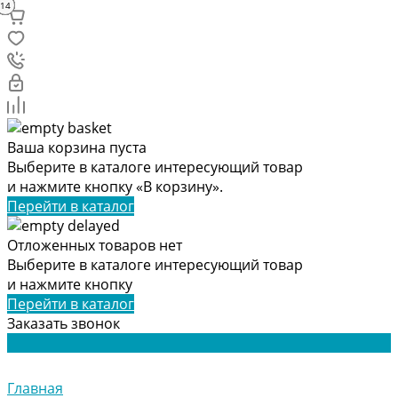
25
26
19
18
25
17
17
16
21
16
15
13
24
20
12
23
10
11
22
14
14
9
1
5
5
8
7
2
3
6
Ваша корзина пуста
Выберите в каталоге интересующий товар
и нажмите кнопку «В корзину».
Перейти в каталог
Отложенных товаров нет
Выберите в каталоге интересующий товар
и нажмите кнопку
Перейти в каталог
Заказать звонок
Главная