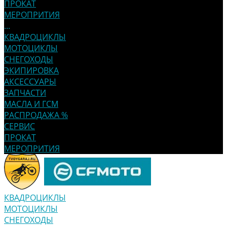
ПРОКАТ
МЕРОПРИТИЯ
...
КВАДРОЦИКЛЫ
МОТОЦИКЛЫ
СНЕГОХОДЫ
ЭКИПИРОВКА
АКСЕССУАРЫ
ЗАПЧАСТИ
МАСЛА И ГСМ
РАСПРОДАЖА %
СЕРВИС
ПРОКАТ
МЕРОПРИТИЯ
КВАДРОЦИКЛЫ
МОТОЦИКЛЫ
СНЕГОХОДЫ