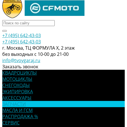
+7 (495) 642-43-03
+7 (495) 642-43-03
г. Москва, ТЦ ФОРМУЛА Х, 2 этаж
без выходных с 10-00 до 21-00
info@tvoygaraj.ru
Заказать звонок
КВАДРОЦИКЛЫ
МОТОЦИКЛЫ
СНЕГОХОДЫ
ЭКИПИРОВКА
АКСЕССУАРЫ
ЗАПЧАСТИ
МАСЛА И ГСМ
РАСПРОДАЖА %
СЕРВИС