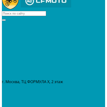
КВАДРОЦИКЛЫ
МОТОЦИКЛЫ
СНЕГОХОДЫ
ЭКИПИРОВКА
АКСЕССУАРЫ
ЗАПЧАСТИ
МАСЛА И ГСМ
РАСПРОДАЖА %
СЕРВИС
ПРОКАТ
МЕРОПРИТИЯ
г. Москва, ТЦ ФОРМУЛА Х, 2 этаж
+7 (495) 642-43-03
info@tvoygaraj.ru
Личный кабинет
Корзина