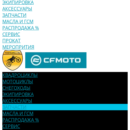
ЭКИПИРОВКА
АКСЕССУАРЫ
ЗАПЧАСТИ
МАСЛА И ГСМ
РАСПРОДАЖА %
СЕРВИС
ПРОКАТ
МЕРОПРИТИЯ
КВАДРОЦИКЛЫ
МОТОЦИКЛЫ
СНЕГОХОДЫ
ЭКИПИРОВКА
АКСЕССУАРЫ
ЗАПЧАСТИ
МАСЛА И ГСМ
РАСПРОДАЖА %
СЕРВИС