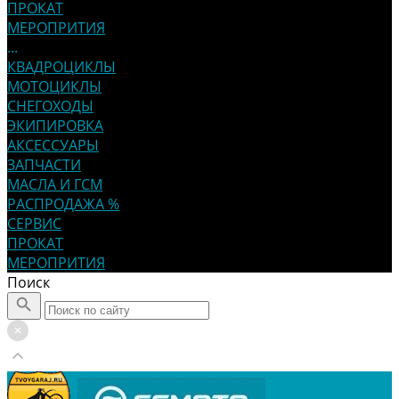
ПРОКАТ
МЕРОПРИТИЯ
...
КВАДРОЦИКЛЫ
МОТОЦИКЛЫ
СНЕГОХОДЫ
ЭКИПИРОВКА
АКСЕССУАРЫ
ЗАПЧАСТИ
МАСЛА И ГСМ
РАСПРОДАЖА %
СЕРВИС
ПРОКАТ
МЕРОПРИТИЯ
Поиск