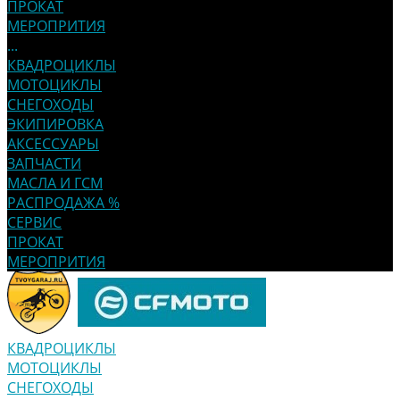
ПРОКАТ
МЕРОПРИТИЯ
...
КВАДРОЦИКЛЫ
МОТОЦИКЛЫ
СНЕГОХОДЫ
ЭКИПИРОВКА
АКСЕССУАРЫ
ЗАПЧАСТИ
МАСЛА И ГСМ
РАСПРОДАЖА %
СЕРВИС
ПРОКАТ
МЕРОПРИТИЯ
КВАДРОЦИКЛЫ
МОТОЦИКЛЫ
СНЕГОХОДЫ