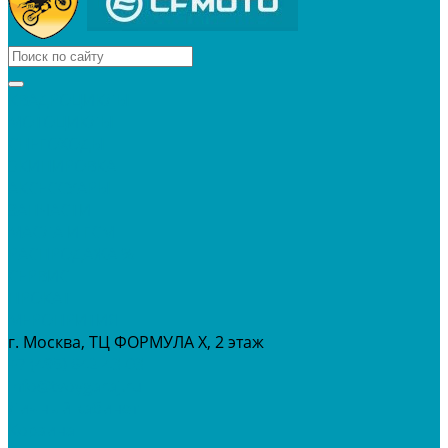
КВАДРОЦИКЛЫ
МОТОЦИКЛЫ
СНЕГОХОДЫ
ЭКИПИРОВКА
АКСЕССУАРЫ
ЗАПЧАСТИ
МАСЛА И ГСМ
РАСПРОДАЖА %
СЕРВИС
ПРОКАТ
МЕРОПРИТИЯ
г. Москва, ТЦ ФОРМУЛА Х, 2 этаж
+7 (495) 642-43-03
info@tvoygaraj.ru
Личный кабинет
Корзина