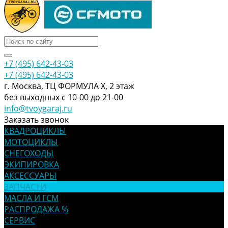
+7 (495) 642-43-03
+7 (495) 642-43-03
г. Москва, ТЦ ФОРМУЛА Х, 2 этаж
без выходных с 10-00 до 21-00
info@tvoygaraj.ru
Заказать звонок
КВАДРОЦИКЛЫ
МОТОЦИКЛЫ
СНЕГОХОДЫ
ЭКИПИРОВКА
АКСЕССУАРЫ
ЗАПЧАСТИ
МАСЛА И ГСМ
РАСПРОДАЖА %
СЕРВИС