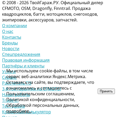
© 2008 - 2026 ТвойГараж.РУ. Официальный дилер
CFMOTO, OSM, Dragonfly, Finntrail. Продажа
квадроциклов, багги, мотоциклов, снегоходов,
экипировки, аксессуаров, запчастей.
О компании
О нас
Контакты
Бренды
Новости
Спецпредложения
Правовая информация
Партнёры и клиенты
Мы используем cookie-файлы, в том числе
Услуги
сервис веб-аналитики Яндекс.Метрика.
Сервис
Оставаясь на сайте, вы подтверждаете, что
Рассчитать ТО
ознакомились и соглашаетесь с
3-й год гарантии на CFMOTO!
Принять
Пользовательским соглашением,
Наши работы
Политикой конфиденциальности,
Trade-In
Обработкой персональных данных,
Тест-Драйв
подробнее..
.
Кредитный калькулятор