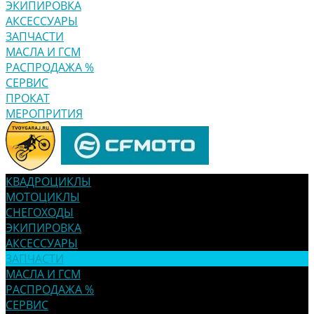
ЭКИПИРОВКА
АКСЕССУАРЫ
ЗАПЧАСТИ
МАСЛА И ГСМ
РАСПРОДАЖА %
СЕРВИС
ПРОКАТ
МЕРОПРИТИЯ
КВАДРОЦИКЛЫ
МОТОЦИКЛЫ
СНЕГОХОДЫ
ЭКИПИРОВКА
АКСЕССУАРЫ
ЗАПЧАСТИ
МАСЛА И ГСМ
РАСПРОДАЖА %
СЕРВИС