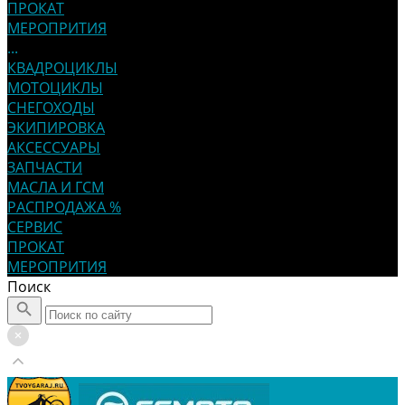
ПРОКАТ
МЕРОПРИТИЯ
...
КВАДРОЦИКЛЫ
МОТОЦИКЛЫ
СНЕГОХОДЫ
ЭКИПИРОВКА
АКСЕССУАРЫ
ЗАПЧАСТИ
МАСЛА И ГСМ
РАСПРОДАЖА %
СЕРВИС
ПРОКАТ
МЕРОПРИТИЯ
Поиск