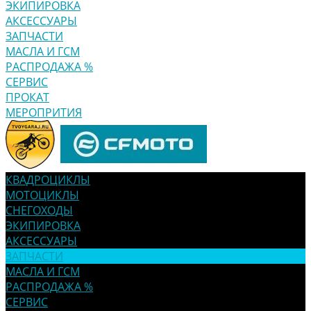
ЭКИПИРОВКА
АКСЕССУАРЫ
ЗАПЧАСТИ
МАСЛА И ГСМ
РАСПРОДАЖА %
СЕРВИС
ПРОКАТ
МЕРОПРИТИЯ
КВАДРОЦИКЛЫ
МОТОЦИКЛЫ
СНЕГОХОДЫ
ЭКИПИРОВКА
АКСЕССУАРЫ
ЗАПЧАСТИ
МАСЛА И ГСМ
РАСПРОДАЖА %
СЕРВИС