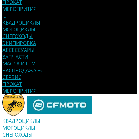
ПРОКАТ
МЕРОПРИТИЯ
...
КВАДРОЦИКЛЫ
МОТОЦИКЛЫ
СНЕГОХОДЫ
ЭКИПИРОВКА
АКСЕССУАРЫ
ЗАПЧАСТИ
МАСЛА И ГСМ
РАСПРОДАЖА %
СЕРВИС
ПРОКАТ
МЕРОПРИТИЯ
КВАДРОЦИКЛЫ
МОТОЦИКЛЫ
СНЕГОХОДЫ