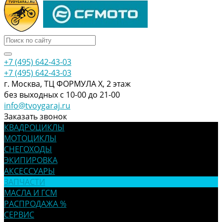
+7 (495) 642-43-03
+7 (495) 642-43-03
г. Москва, ТЦ ФОРМУЛА Х, 2 этаж
без выходных с 10-00 до 21-00
info@tvoygaraj.ru
Заказать звонок
КВАДРОЦИКЛЫ
МОТОЦИКЛЫ
СНЕГОХОДЫ
ЭКИПИРОВКА
АКСЕССУАРЫ
ЗАПЧАСТИ
МАСЛА И ГСМ
РАСПРОДАЖА %
СЕРВИС