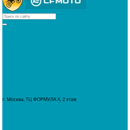
КВАДРОЦИКЛЫ
МОТОЦИКЛЫ
СНЕГОХОДЫ
ЭКИПИРОВКА
АКСЕССУАРЫ
ЗАПЧАСТИ
МАСЛА И ГСМ
РАСПРОДАЖА %
СЕРВИС
ПРОКАТ
МЕРОПРИТИЯ
г. Москва, ТЦ ФОРМУЛА Х, 2 этаж
+7 (495) 642-43-03
info@tvoygaraj.ru
Личный кабинет
Корзина