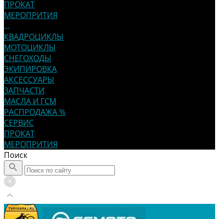
ПРОКАТ
МЕРОПРИТИЯ
...
КВАДРОЦИКЛЫ
МОТОЦИКЛЫ
СНЕГОХОДЫ
ЭКИПИРОВКА
АКСЕССУАРЫ
ЗАПЧАСТИ
МАСЛА И ГСМ
РАСПРОДАЖА %
СЕРВИС
ПРОКАТ
МЕРОПРИТИЯ
Поиск