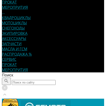
ПРОКАТ
МЕРОПРИТИЯ
...
КВАДРОЦИКЛЫ
МОТОЦИКЛЫ
СНЕГОХОДЫ
ЭКИПИРОВКА
АКСЕССУАРЫ
ЗАПЧАСТИ
МАСЛА И ГСМ
РАСПРОДАЖА %
СЕРВИС
ПРОКАТ
МЕРОПРИТИЯ
Поиск