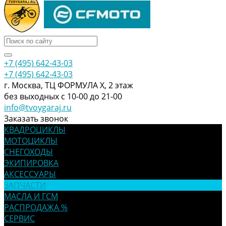
+7 (495) 642-43-03
+7 (495) 642-43-03
г. Москва, ТЦ ФОРМУЛА Х, 2 этаж
без выходных с 10-00 до 21-00
info@tvoygaraj.ru
Заказать звонок
КВАДРОЦИКЛЫ
МОТОЦИКЛЫ
СНЕГОХОДЫ
ЭКИПИРОВКА
АКСЕССУАРЫ
ЗАПЧАСТИ
МАСЛА И ГСМ
РАСПРОДАЖА %
СЕРВИС