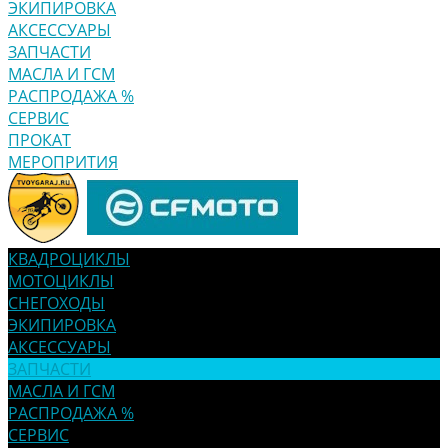
ЭКИПИРОВКА
АКСЕССУАРЫ
ЗАПЧАСТИ
МАСЛА И ГСМ
РАСПРОДАЖА %
СЕРВИС
ПРОКАТ
МЕРОПРИТИЯ
КВАДРОЦИКЛЫ
МОТОЦИКЛЫ
СНЕГОХОДЫ
ЭКИПИРОВКА
АКСЕССУАРЫ
ЗАПЧАСТИ
МАСЛА И ГСМ
РАСПРОДАЖА %
СЕРВИС