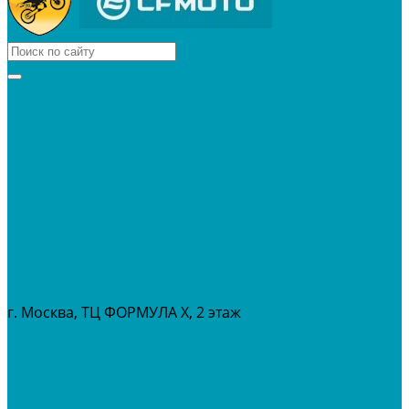
КВАДРОЦИКЛЫ
МОТОЦИКЛЫ
СНЕГОХОДЫ
ЭКИПИРОВКА
АКСЕССУАРЫ
ЗАПЧАСТИ
МАСЛА И ГСМ
РАСПРОДАЖА %
СЕРВИС
ПРОКАТ
МЕРОПРИТИЯ
г. Москва, ТЦ ФОРМУЛА Х, 2 этаж
+7 (495) 642-43-03
info@tvoygaraj.ru
Личный кабинет
Корзина