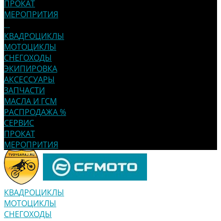
ПРОКАТ
МЕРОПРИТИЯ
...
КВАДРОЦИКЛЫ
МОТОЦИКЛЫ
СНЕГОХОДЫ
ЭКИПИРОВКА
АКСЕССУАРЫ
ЗАПЧАСТИ
МАСЛА И ГСМ
РАСПРОДАЖА %
СЕРВИС
ПРОКАТ
МЕРОПРИТИЯ
КВАДРОЦИКЛЫ
МОТОЦИКЛЫ
СНЕГОХОДЫ