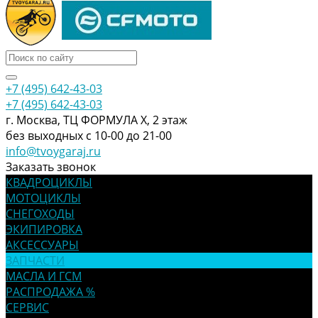
+7 (495) 642-43-03
+7 (495) 642-43-03
г. Москва, ТЦ ФОРМУЛА Х, 2 этаж
без выходных с 10-00 до 21-00
info@tvoygaraj.ru
Заказать звонок
КВАДРОЦИКЛЫ
МОТОЦИКЛЫ
СНЕГОХОДЫ
ЭКИПИРОВКА
АКСЕССУАРЫ
ЗАПЧАСТИ
МАСЛА И ГСМ
РАСПРОДАЖА %
СЕРВИС