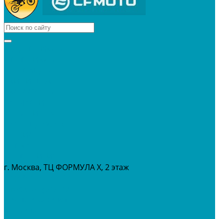
КВАДРОЦИКЛЫ
МОТОЦИКЛЫ
СНЕГОХОДЫ
ЭКИПИРОВКА
АКСЕССУАРЫ
ЗАПЧАСТИ
МАСЛА И ГСМ
РАСПРОДАЖА %
СЕРВИС
ПРОКАТ
МЕРОПРИТИЯ
г. Москва, ТЦ ФОРМУЛА Х, 2 этаж
+7 (495) 642-43-03
info@tvoygaraj.ru
Личный кабинет
Корзина