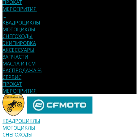
ПРОКАТ
МЕРОПРИТИЯ
...
КВАДРОЦИКЛЫ
МОТОЦИКЛЫ
СНЕГОХОДЫ
ЭКИПИРОВКА
АКСЕССУАРЫ
ЗАПЧАСТИ
МАСЛА И ГСМ
РАСПРОДАЖА %
СЕРВИС
ПРОКАТ
МЕРОПРИТИЯ
КВАДРОЦИКЛЫ
МОТОЦИКЛЫ
СНЕГОХОДЫ