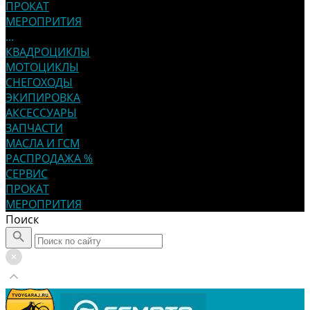
ПРОКАТ
МЕРОПРИТИЯ
...
КВАДРОЦИКЛЫ
МОТОЦИКЛЫ
СНЕГОХОДЫ
ЭКИПИРОВКА
АКСЕССУАРЫ
ЗАПЧАСТИ
МАСЛА И ГСМ
РАСПРОДАЖА %
СЕРВИС
ПРОКАТ
МЕРОПРИТИЯ
Поиск