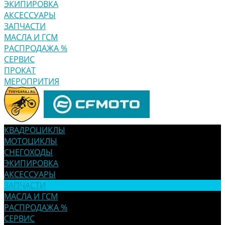
ЭКИПИРОВКА
АКСЕССУАРЫ
ЗАПЧАСТИ
МАСЛА И ГСМ
РАСПРОДАЖА %
СЕРВИС
ПРОКАТ
МЕРОПРИТИЯ
КВАДРОЦИКЛЫ
МОТОЦИКЛЫ
СНЕГОХОДЫ
ЭКИПИРОВКА
АКСЕССУАРЫ
ЗАПЧАСТИ
МАСЛА И ГСМ
РАСПРОДАЖА %
СЕРВИС