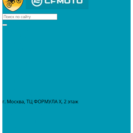
КВАДРОЦИКЛЫ
МОТОЦИКЛЫ
СНЕГОХОДЫ
ЭКИПИРОВКА
АКСЕССУАРЫ
ЗАПЧАСТИ
МАСЛА И ГСМ
РАСПРОДАЖА %
СЕРВИС
ПРОКАТ
МЕРОПРИТИЯ
г. Москва, ТЦ ФОРМУЛА Х, 2 этаж
+7 (495) 642-43-03
info@tvoygaraj.ru
Личный кабинет
Корзина