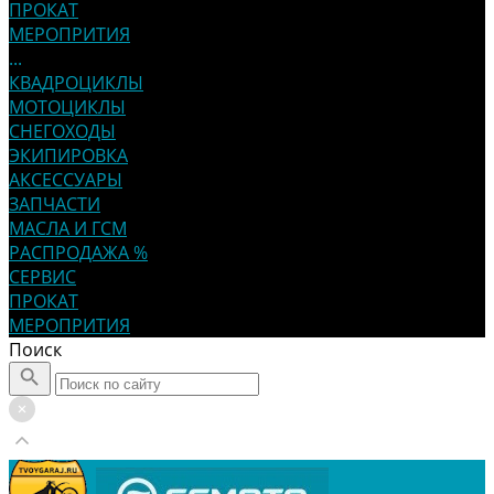
ПРОКАТ
МЕРОПРИТИЯ
...
КВАДРОЦИКЛЫ
МОТОЦИКЛЫ
СНЕГОХОДЫ
ЭКИПИРОВКА
АКСЕССУАРЫ
ЗАПЧАСТИ
МАСЛА И ГСМ
РАСПРОДАЖА %
СЕРВИС
ПРОКАТ
МЕРОПРИТИЯ
Поиск