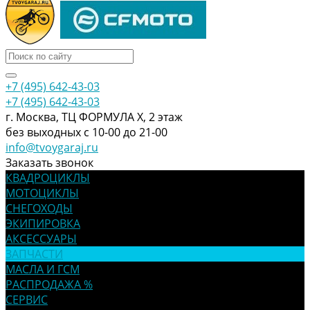
+7 (495) 642-43-03
+7 (495) 642-43-03
г. Москва, ТЦ ФОРМУЛА Х, 2 этаж
без выходных с 10-00 до 21-00
info@tvoygaraj.ru
Заказать звонок
КВАДРОЦИКЛЫ
МОТОЦИКЛЫ
СНЕГОХОДЫ
ЭКИПИРОВКА
АКСЕССУАРЫ
ЗАПЧАСТИ
МАСЛА И ГСМ
РАСПРОДАЖА %
СЕРВИС