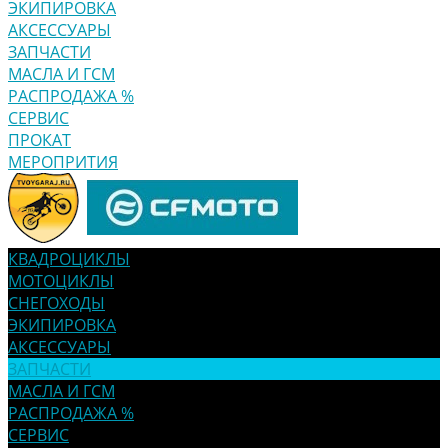
ЭКИПИРОВКА
АКСЕССУАРЫ
ЗАПЧАСТИ
МАСЛА И ГСМ
РАСПРОДАЖА %
СЕРВИС
ПРОКАТ
МЕРОПРИТИЯ
КВАДРОЦИКЛЫ
МОТОЦИКЛЫ
СНЕГОХОДЫ
ЭКИПИРОВКА
АКСЕССУАРЫ
ЗАПЧАСТИ
МАСЛА И ГСМ
РАСПРОДАЖА %
СЕРВИС