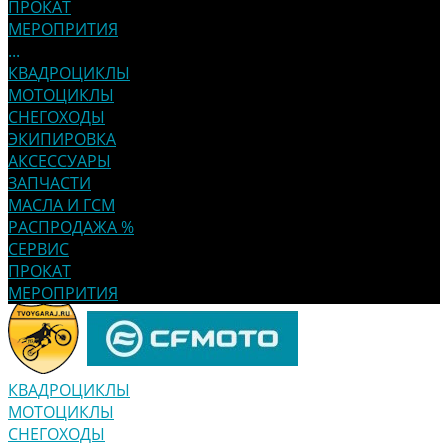
ПРОКАТ
МЕРОПРИТИЯ
...
КВАДРОЦИКЛЫ
МОТОЦИКЛЫ
СНЕГОХОДЫ
ЭКИПИРОВКА
АКСЕССУАРЫ
ЗАПЧАСТИ
МАСЛА И ГСМ
РАСПРОДАЖА %
СЕРВИС
ПРОКАТ
МЕРОПРИТИЯ
КВАДРОЦИКЛЫ
МОТОЦИКЛЫ
СНЕГОХОДЫ