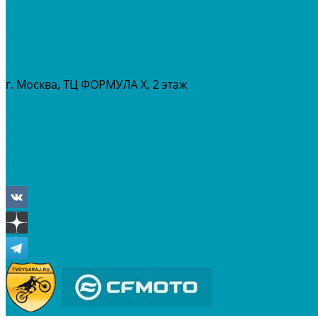
МАСЛА И ГСМ
РАСПРОДАЖА %
СЕРВИС
ПРОКАТ
МЕРОПРИТИЯ
г. Москва, ТЦ ФОРМУЛА Х, 2 этаж
+7 (495) 642-43-03
info@tvoygaraj.ru
Личный кабинет
Корзина
Отложенные
Сравнение товаров