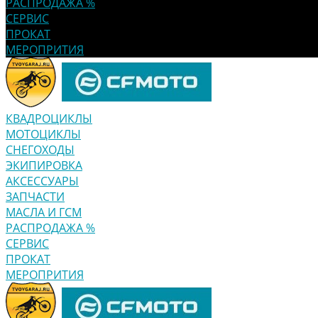
РАСПРОДАЖА %
СЕРВИС
ПРОКАТ
МЕРОПРИТИЯ
КВАДРОЦИКЛЫ
МОТОЦИКЛЫ
СНЕГОХОДЫ
ЭКИПИРОВКА
АКСЕССУАРЫ
ЗАПЧАСТИ
МАСЛА И ГСМ
РАСПРОДАЖА %
СЕРВИС
ПРОКАТ
МЕРОПРИТИЯ